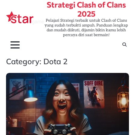
Strategi Clash of Clans
Skip
to
2025
content
Pelajari Strategi terbaik untuk Clash of Clans
yang sudah terbukti ampuh. Panduan lengkap
dan mudah diikuti, dijamin bikin kamu lebih
percaya diri saat bermain!
Category:
Dota 2