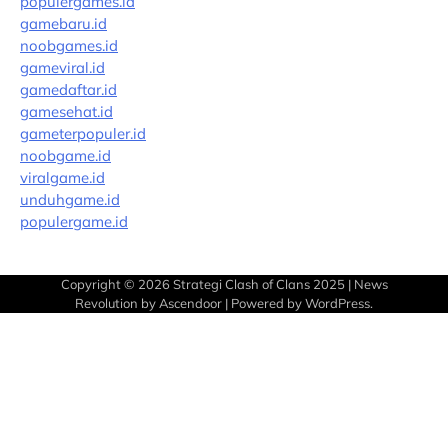
populergames.id
gamebaru.id
noobgames.id
gameviral.id
gamedaftar.id
gamesehat.id
gameterpopuler.id
noobgame.id
viralgame.id
unduhgame.id
populergame.id
Copyright © 2026
Strategi Clash of Clans 2025
| News
Revolution by
Ascendoor
| Powered by
WordPress
.