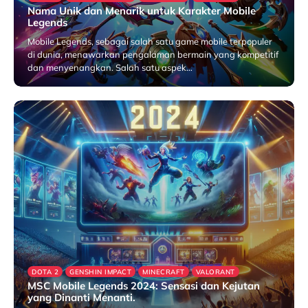
Nama Unik dan Menarik untuk Karakter Mobile
Legends
Mobile Legends, sebagai salah satu game mobile terpopuler
di dunia, menawarkan pengalaman bermain yang kompetitif
dan menyenangkan. Salah satu aspek…
January 5, 2026
DOTA 2
GENSHIN IMPACT
MINECRAFT
VALORANT
MSC Mobile Legends 2024: Sensasi dan Kejutan
yang Dinanti Menanti.