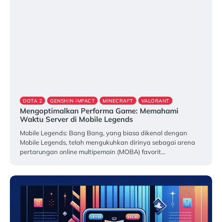
DOTA 2
GENSHIN IMPACT
MINECRAFT
VALORANT
Mengoptimalkan Performa Game: Memahami
Waktu Server di Mobile Legends
Mobile Legends: Bang Bang, yang biasa dikenal dengan
Mobile Legends, telah mengukuhkan dirinya sebagai arena
pertarungan online multipemain (MOBA) favorit…
December 16, 2025