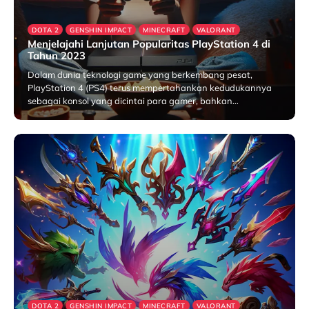
DOTA 2
GENSHIN IMPACT
MINECRAFT
VALORANT
Menjelajahi Lanjutan Popularitas PlayStation 4 di
Tahun 2023
Dalam dunia teknologi game yang berkembang pesat,
PlayStation 4 (PS4) terus mempertahankan kedudukannya
sebagai konsol yang dicintai para gamer, bahkan…
January 26, 2026
DOTA 2
GENSHIN IMPACT
MINECRAFT
VALORANT