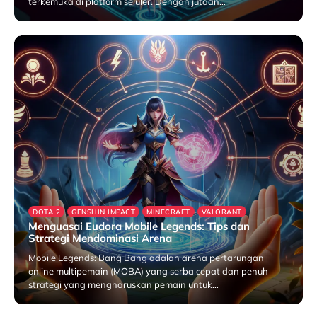
terkemuka di platform seluler. Dengan jutaan…
January 1, 2026
DOTA 2
GENSHIN IMPACT
MINECRAFT
VALORANT
Menguasai Eudora Mobile Legends: Tips dan
Strategi Mendominasi Arena
Mobile Legends: Bang Bang adalah arena pertarungan
online multipemain (MOBA) yang serba cepat dan penuh
strategi yang mengharuskan pemain untuk…
December 26, 2025