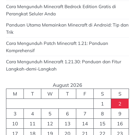
Cara Mengunduh Minecraft Bedrock Edition Gratis di
Perangkat Seluler Anda
Panduan Utama Memainkan Minecraft di Android: Tip dan
Trik
Cara Mengunduh Patch Minecraft 1.21: Panduan
Komprehensif
Cara Mengunduh Minecraft 1.21.30: Panduan dan Fitur
Langkah-demi-Langkah
August 2026
M
T
W
T
F
S
S
1
2
3
4
5
6
7
8
9
10
11
12
13
14
15
16
17
18
19
20
21
22
23