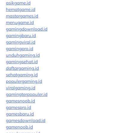
asikgame.id
hematgame.id
mastergames.id
menugame.id
gamingdownload.id
gamingbaru.id
gamingviral.id
gamingpro.id
unduhgaming.id
gamingsehat.id
daftargaming.id
sehatgaming.id
populergaming.id
viralgaming.id
gamingterpopuler.id
gamesnoob.id
gamespro.id
gamesbaru.id
gamesdownload.id
gamenoob.id