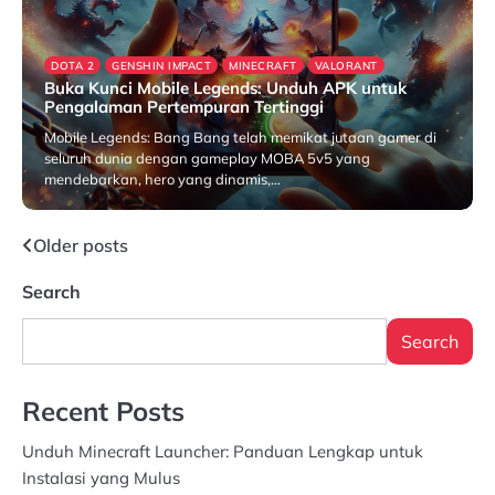
DOTA 2
GENSHIN IMPACT
MINECRAFT
VALORANT
Buka Kunci Mobile Legends: Unduh APK untuk
Pengalaman Pertempuran Tertinggi
Mobile Legends: Bang Bang telah memikat jutaan gamer di
seluruh dunia dengan gameplay MOBA 5v5 yang
mendebarkan, hero yang dinamis,…
December 6, 2025
Posts
Older posts
navigation
Search
Search
Recent Posts
Unduh Minecraft Launcher: Panduan Lengkap untuk
Instalasi yang Mulus