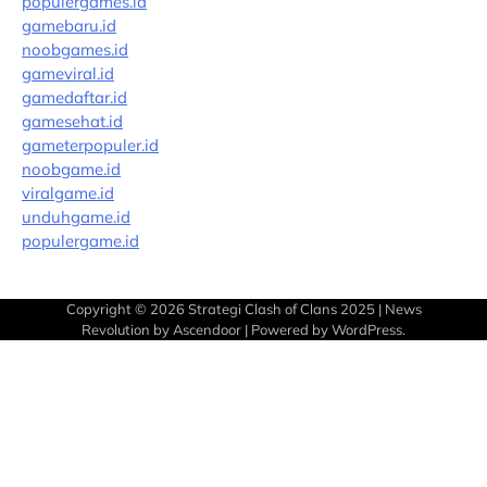
populergames.id
gamebaru.id
noobgames.id
gameviral.id
gamedaftar.id
gamesehat.id
gameterpopuler.id
noobgame.id
viralgame.id
unduhgame.id
populergame.id
Copyright © 2026
Strategi Clash of Clans 2025
| News
Revolution by
Ascendoor
| Powered by
WordPress
.