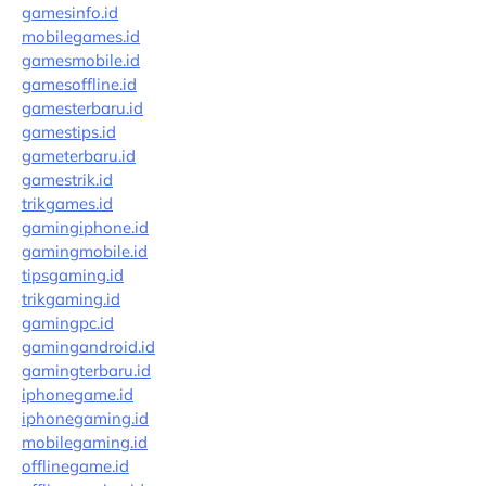
gamesinfo.id
mobilegames.id
gamesmobile.id
gamesoffline.id
gamesterbaru.id
gamestips.id
gameterbaru.id
gamestrik.id
trikgames.id
gamingiphone.id
gamingmobile.id
tipsgaming.id
trikgaming.id
gamingpc.id
gamingandroid.id
gamingterbaru.id
iphonegame.id
iphonegaming.id
mobilegaming.id
offlinegame.id