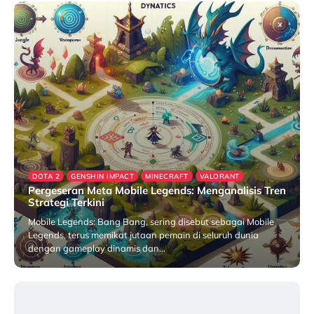
DOTA 2
GENSHIN IMPACT
MINECRAFT
VALORANT
Pergeseran Meta Mobile Legends: Menganalisis Tren
Strategi Terkini
Mobile Legends: Bang Bang, sering disebut sebagai Mobile
Legends, terus memikat jutaan pemain di seluruh dunia
dengan gameplay dinamis dan…
December 18, 2025