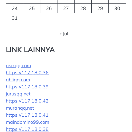
24
25
26
27
28
29
30
31
« Jul
LINK LAINNYA
asikqq.com
https://117.18.0.36
ahliqq.com
https://117.18.0.39
jurusqq.net
https://117.18.0.42
murahqq.net
https://117.18.0.41
maindomino99.com
https://117.18.0.38