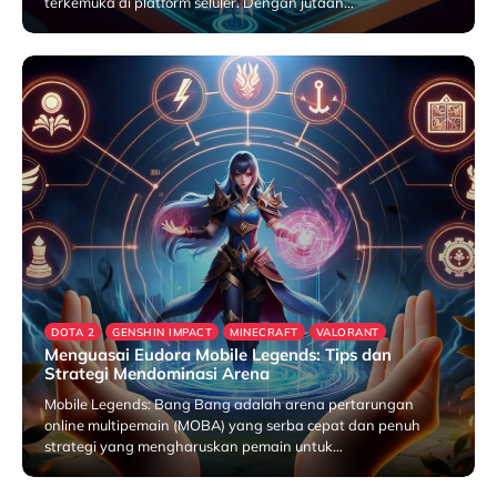
terkemuka di platform seluler. Dengan jutaan…
January 1, 2026
DOTA 2
GENSHIN IMPACT
MINECRAFT
VALORANT
Menguasai Eudora Mobile Legends: Tips dan
Strategi Mendominasi Arena
Mobile Legends: Bang Bang adalah arena pertarungan
online multipemain (MOBA) yang serba cepat dan penuh
strategi yang mengharuskan pemain untuk…
December 26, 2025