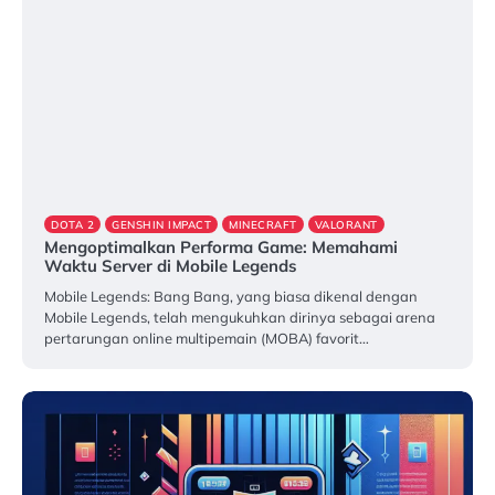
DOTA 2
GENSHIN IMPACT
MINECRAFT
VALORANT
Mengoptimalkan Performa Game: Memahami
Waktu Server di Mobile Legends
Mobile Legends: Bang Bang, yang biasa dikenal dengan
Mobile Legends, telah mengukuhkan dirinya sebagai arena
pertarungan online multipemain (MOBA) favorit…
December 16, 2025