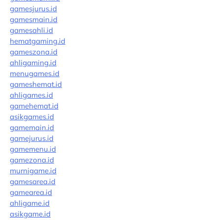
gamesjurus.id
gamesmain.id
gamesahli.id
hematgaming.id
gameszona.id
ahligaming.id
menugames.id
gameshemat.id
ahligames.id
gamehemat.id
asikgames.id
gamemain.id
gamejurus.id
gamemenu.id
gamezona.id
murnigame.id
gamesarea.id
gamearea.id
ahligame.id
asikgame.id