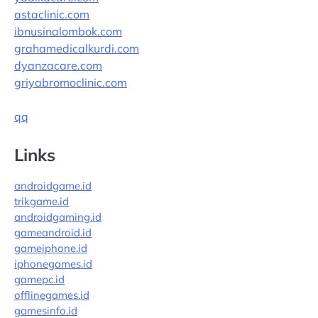
astaclinic.com
ibnusinalombok.com
grahamedicalkurdi.com
dyanzacare.com
griyabromoclinic.com
qq
Links
androidgame.id
trikgame.id
androidgaming.id
gameandroid.id
gameiphone.id
iphonegames.id
gamepc.id
offlinegames.id
gamesinfo.id