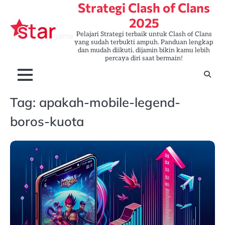
Strategi Clash of Clans
Skip
to
2025
content
Pelajari Strategi terbaik untuk Clash of Clans
yang sudah terbukti ampuh. Panduan lengkap
dan mudah diikuti, dijamin bikin kamu lebih
percaya diri saat bermain!
Tag:
apakah-mobile-legend-
boros-kuota