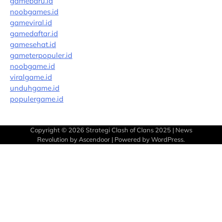
gamebaru.id
noobgames.id
gameviral.id
gamedaftar.id
gamesehat.id
gameterpopuler.id
noobgame.id
viralgame.id
unduhgame.id
populergame.id
Copyright © 2026
Strategi Clash of Clans 2025
| News
Revolution by
Ascendoor
| Powered by
WordPress
.