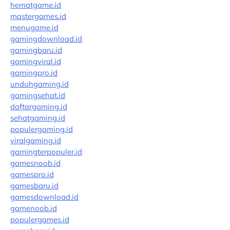
hematgame.id
mastergames.id
menugame.id
gamingdownload.id
gamingbaru.id
gamingviral.id
gamingpro.id
unduhgaming.id
gamingsehat.id
daftargaming.id
sehatgaming.id
populergaming.id
viralgaming.id
gamingterpopuler.id
gamesnoob.id
gamespro.id
gamesbaru.id
gamesdownload.id
gamenoob.id
populergames.id