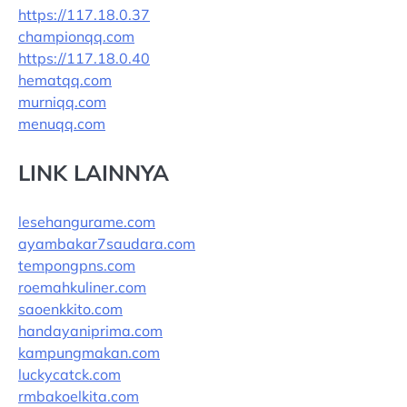
https://117.18.0.37
championqq.com
https://117.18.0.40
hematqq.com
murniqq.com
menuqq.com
LINK LAINNYA
lesehangurame.com
ayambakar7saudara.com
tempongpns.com
roemahkuliner.com
saoenkkito.com
handayaniprima.com
kampungmakan.com
luckycatck.com
rmbakoelkita.com