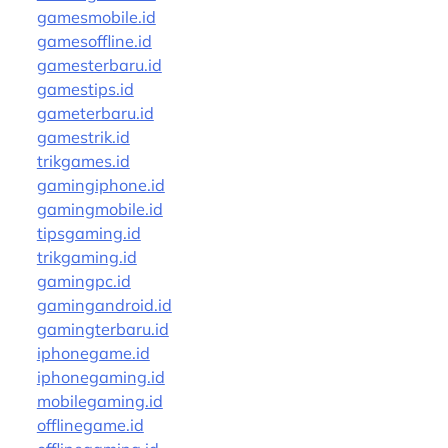
gamesmobile.id
gamesoffline.id
gamesterbaru.id
gamestips.id
gameterbaru.id
gamestrik.id
trikgames.id
gamingiphone.id
gamingmobile.id
tipsgaming.id
trikgaming.id
gamingpc.id
gamingandroid.id
gamingterbaru.id
iphonegame.id
iphonegaming.id
mobilegaming.id
offlinegame.id