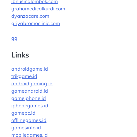
ibnusinalombok.com
grahamedicalkurdi.com
dyanzacare.com
griyabromoclinic.com
qq
Links
androidgame.id
trikgame.id
androidgaming.id
gameandroid.id
gameiphone.id
iphonegames.id
gamepc.id
offlinegames.id
gamesinfo.id
mobilegames.id