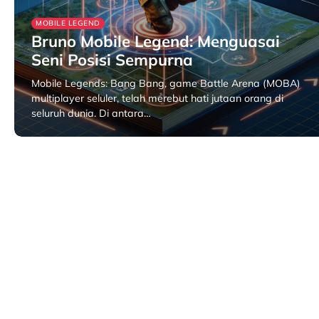
MOBILE LEGEND
Bruno Mobile Legend: Menguasai
Seni Posisi Sempurna
Mobile Legends: Bang Bang, game Battle Arena (MOBA)
multiplayer seluler, telah merebut hati jutaan orang di
seluruh dunia. Di antara…
July 7, 2025