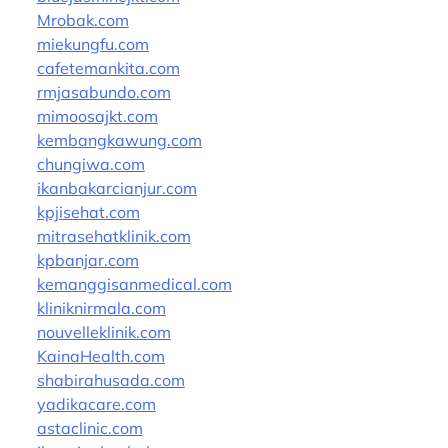
Mrobak.com
miekungfu.com
cafetemankita.com
rmjasabundo.com
mimoosajkt.com
kembangkawung.com
chungiwa.com
ikanbakarcianjur.com
kpjisehat.com
mitrasehatklinik.com
kpbanjar.com
kemanggisanmedical.com
kliniknirmala.com
nouvelleklinik.com
KainaHealth.com
shabirahusada.com
yadikacare.com
astaclinic.com