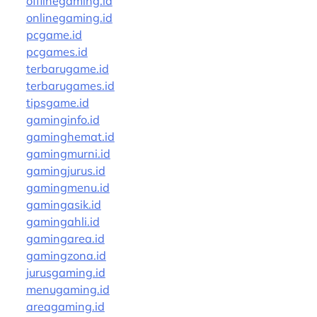
offlinegaming.id
onlinegaming.id
pcgame.id
pcgames.id
terbarugame.id
terbarugames.id
tipsgame.id
gaminginfo.id
gaminghemat.id
gamingmurni.id
gamingjurus.id
gamingmenu.id
gamingasik.id
gamingahli.id
gamingarea.id
gamingzona.id
jurusgaming.id
menugaming.id
areagaming.id