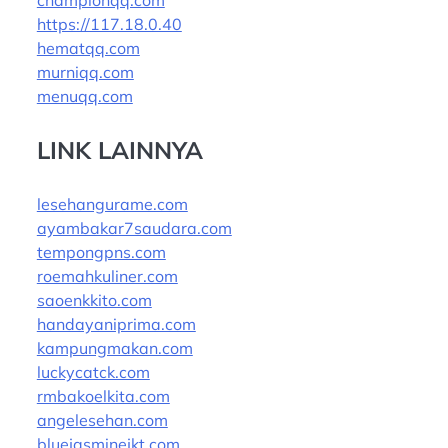
championqq.com
https://117.18.0.40
hematqq.com
murniqq.com
menuqq.com
LINK LAINNYA
lesehangurame.com
ayambakar7saudara.com
tempongpns.com
roemahkuliner.com
saoenkkito.com
handayaniprima.com
kampungmakan.com
luckycatck.com
rmbakoelkita.com
angelesehan.com
bluejasminejkt.com