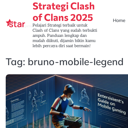
Strategi Clash
Skip
to
of Clans 2025
content
Home
Pelajari Strategi terbaik untuk
Clash of Clans yang sudah terbukti
ampuh. Panduan lengkap dan
mudah diikuti, dijamin bikin kamu
lebih percaya diri saat bermain!
Tag:
bruno-mobile-legend