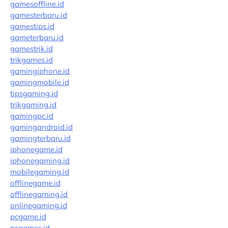
gamesoffline.id
gamesterbaru.id
gamestips.id
gameterbaru.id
gamestrik.id
trikgames.id
gamingiphone.id
gamingmobile.id
tipsgaming.id
trikgaming.id
gamingpc.id
gamingandroid.id
gamingterbaru.id
iphonegame.id
iphonegaming.id
mobilegaming.id
offlinegame.id
offlinegaming.id
onlinegaming.id
pcgame.id
pcgames.id