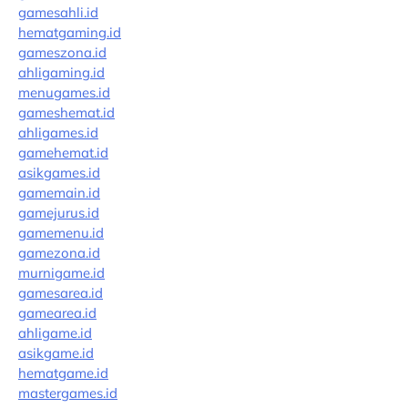
gamesahli.id
hematgaming.id
gameszona.id
ahligaming.id
menugames.id
gameshemat.id
ahligames.id
gamehemat.id
asikgames.id
gamemain.id
gamejurus.id
gamemenu.id
gamezona.id
murnigame.id
gamesarea.id
gamearea.id
ahligame.id
asikgame.id
hematgame.id
mastergames.id