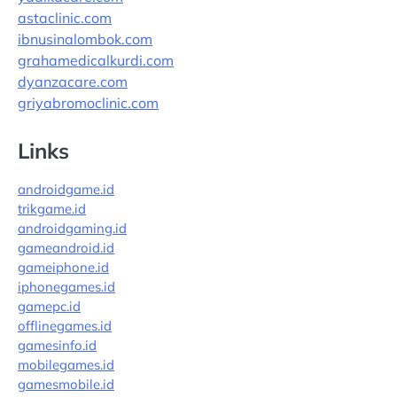
astaclinic.com
ibnusinalombok.com
grahamedicalkurdi.com
dyanzacare.com
griyabromoclinic.com
Links
androidgame.id
trikgame.id
androidgaming.id
gameandroid.id
gameiphone.id
iphonegames.id
gamepc.id
offlinegames.id
gamesinfo.id
mobilegames.id
gamesmobile.id