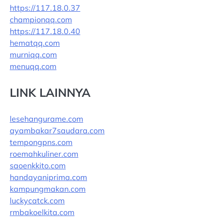
https://117.18.0.37
championqq.com
https://117.18.0.40
hematqq.com
murniqq.com
menuqq.com
LINK LAINNYA
lesehangurame.com
ayambakar7saudara.com
tempongpns.com
roemahkuliner.com
saoenkkito.com
handayaniprima.com
kampungmakan.com
luckycatck.com
rmbakoelkita.com