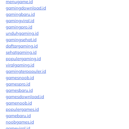
menugame.id
gamingdownload.id
gamingbaru.id
gamingviral.id
gamingpro.id
unduhgaming.id
gamingsehat.id
daftargaming.id
sehatgaming.id
populergaming.id
viralgaming.id
gamingterpopuler.id
gamesnoob.id
gamespro.id
gamesbaru.id
gamesdownload.id
gamenoob.id
populergames.id
gamebaru.id
noobgames.id
gameviral.id