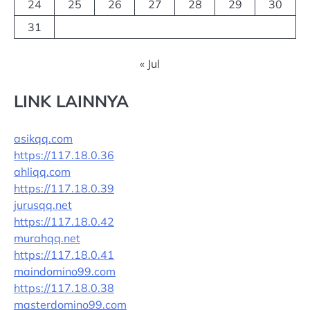
24
25
26
27
28
29
30
31
« Jul
LINK LAINNYA
asikqq.com
https://117.18.0.36
ahliqq.com
https://117.18.0.39
jurusqq.net
https://117.18.0.42
murahqq.net
https://117.18.0.41
maindomino99.com
https://117.18.0.38
masterdomino99.com