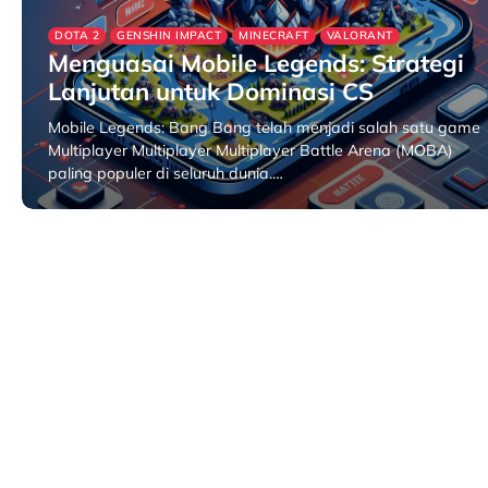
DOTA 2
GENSHIN IMPACT
MINECRAFT
VALORANT
Menguasai Mobile Legends: Strategi
Lanjutan untuk Dominasi CS
Mobile Legends: Bang Bang telah menjadi salah satu game
Multiplayer Multiplayer Multiplayer Battle Arena (MOBA)
paling populer di seluruh dunia.…
May 10, 2025