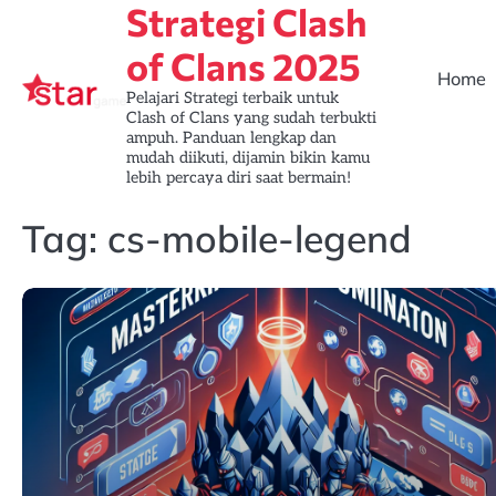
Strategi Clash
Skip
to
of Clans 2025
content
Home
Pelajari Strategi terbaik untuk
Clash of Clans yang sudah terbukti
ampuh. Panduan lengkap dan
mudah diikuti, dijamin bikin kamu
lebih percaya diri saat bermain!
Tag:
cs-mobile-legend