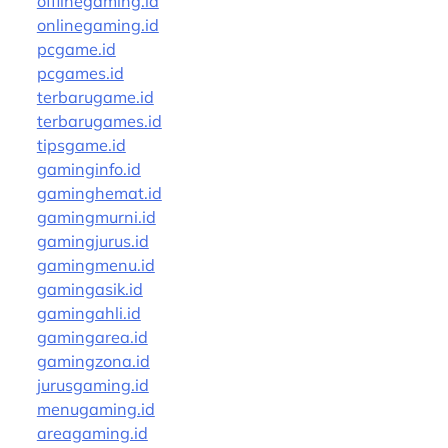
offlinegaming.id
onlinegaming.id
pcgame.id
pcgames.id
terbarugame.id
terbarugames.id
tipsgame.id
gaminginfo.id
gaminghemat.id
gamingmurni.id
gamingjurus.id
gamingmenu.id
gamingasik.id
gamingahli.id
gamingarea.id
gamingzona.id
jurusgaming.id
menugaming.id
areagaming.id