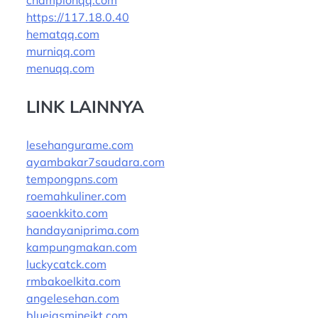
championqq.com
https://117.18.0.40
hematqq.com
murniqq.com
menuqq.com
LINK LAINNYA
lesehangurame.com
ayambakar7saudara.com
tempongpns.com
roemahkuliner.com
saoenkkito.com
handayaniprima.com
kampungmakan.com
luckycatck.com
rmbakoelkita.com
angelesehan.com
bluejasminejkt.com