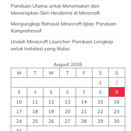
Panduan Utama untuk Menemukan dan
Menerapkan Skin Herobrine di Minecraft
Mengungkap Rahasia Minecraft Igloo: Panduan
Komprehensif
Unduh Minecraft Launcher: Panduan Lengkap
untuk Instalasi yang Mulus
August 2026
M
T
W
T
F
S
S
1
2
3
4
5
6
7
8
9
10
11
12
13
14
15
16
17
18
19
20
21
22
23
24
25
26
27
28
29
30
31