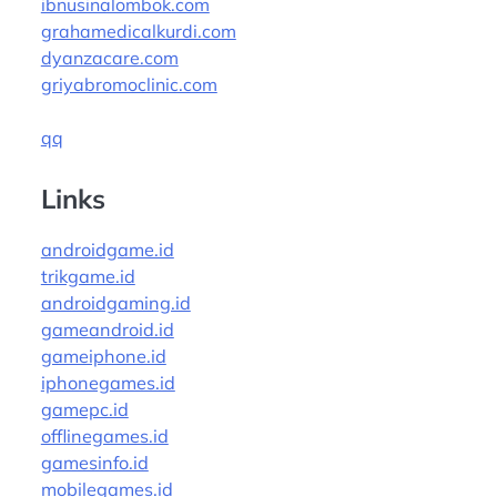
ibnusinalombok.com
grahamedicalkurdi.com
dyanzacare.com
griyabromoclinic.com
qq
Links
androidgame.id
trikgame.id
androidgaming.id
gameandroid.id
gameiphone.id
iphonegames.id
gamepc.id
offlinegames.id
gamesinfo.id
mobilegames.id