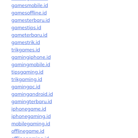
gamesmobile.id
gamesoffline.id
gamesterbaru.id
gamestips.id
gameterbaru.id
gamestrik.id
trikgames.id
gamingiphone.id
gamingmobile.id
tipsgaming.id
trikgaming.id
gamingpc.id
gamingandroid.id
gamingterbaru.id
iphonegame.id
iphonegaming.id
mobilegaming.id
offlinegame.id