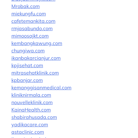
Mrobak.com
miekungfu.com
cafetemankita.com
rmjasabundo.com
mimoosajkt.com
kembangkawung.com
chungiwa.com
ikanbakarcianjur.com
kpjisehat.com
mitrasehatklinik.com
kpbanjar.com
kemanggisanmedical.com
kliniknirmala.com
nouvelleklinik.com
KainaHealth.com
shabirahusada.com
yadikacare.com
astaclinic.com