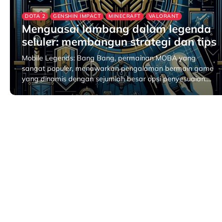
DOTA 2
GENSHIN IMPACT
MINECRAFT
VALORANT
Menguasai lambang dalam legenda
seluler: membangun strategi dan tips
Mobile Legends: Bang Bang, permainan MOBA yang
sangat populer, menawarkan pengalaman bermain game
yang dinamis dengan sejumlah besar opsi penyesuaian.…
June 7, 2025