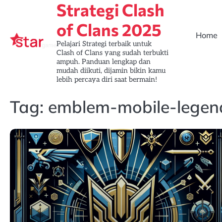
Strategi Clash
Skip
to
of Clans 2025
content
Home
Pelajari Strategi terbaik untuk
Clash of Clans yang sudah terbukti
ampuh. Panduan lengkap dan
mudah diikuti, dijamin bikin kamu
lebih percaya diri saat bermain!
Tag:
emblem-mobile-legen