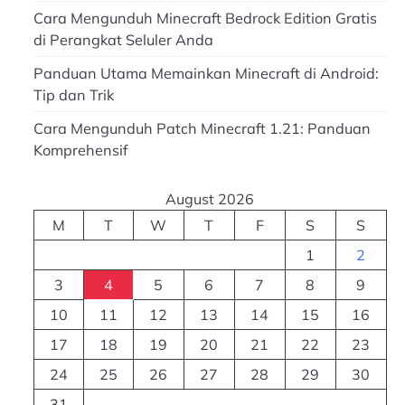
Cara Mengunduh Minecraft Bedrock Edition Gratis
di Perangkat Seluler Anda
Panduan Utama Memainkan Minecraft di Android:
Tip dan Trik
Cara Mengunduh Patch Minecraft 1.21: Panduan
Komprehensif
August 2026
M
T
W
T
F
S
S
1
2
3
4
5
6
7
8
9
10
11
12
13
14
15
16
17
18
19
20
21
22
23
24
25
26
27
28
29
30
31