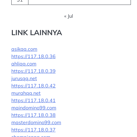
« Jul
LINK LAINNYA
asikqq.com
https://117.18.0.36
ahliqq.com
https://117.18.0.39
jurusqq.net
https://117.18.0.42
murahqq.net
https://117.18.0.41
maindomino99.com
https://117.18.0.38
masterdomino99.com
https://117.18.0.37