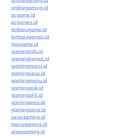
offlinegaming.id
onlinegaming.id
pcgame.id
pcgames.id
terbarugame.id
terbarugames.id
tipsgame.id
gaminginfo.id
gaminghemat.id
gamingmurni.id
gamingjurus.id
gamingmenu.id
gamingasik.id
gamingahli.id
gamingarea.id
gamingzona.id
jurusgaming.id
menugaming.id
areagaming.id