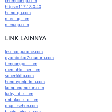
championqq.com
https://117.18.0.40
hematqq.com
murniqq.com
menuqq.com
LINK LAINNYA
lesehangurame.com
ayambakar7saudara.com
tempongpns.com
roemahkuliner.com
saoenkkito.com
handayaniprima.com
kampungmakan.com
luckycatck.com
rmbakoelkita.com
angelesehan.com
bluejasminejkt.com