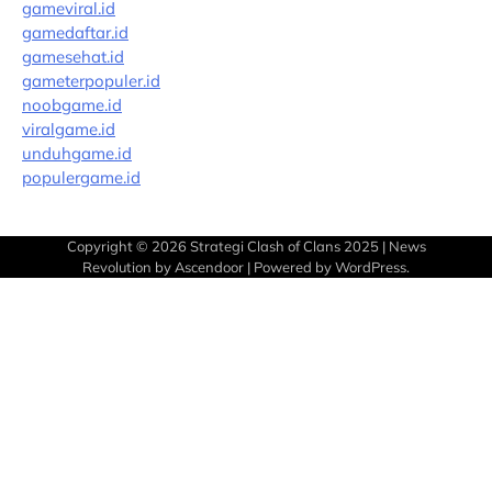
gameviral.id
gamedaftar.id
gamesehat.id
gameterpopuler.id
noobgame.id
viralgame.id
unduhgame.id
populergame.id
Copyright © 2026
Strategi Clash of Clans 2025
| News
Revolution by
Ascendoor
| Powered by
WordPress
.