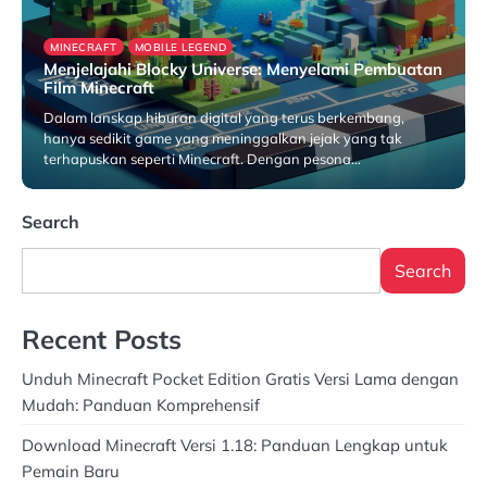
MINECRAFT
MOBILE LEGEND
Menjelajahi Blocky Universe: Menyelami Pembuatan
Film Minecraft
Dalam lanskap hiburan digital yang terus berkembang,
hanya sedikit game yang meninggalkan jejak yang tak
terhapuskan seperti Minecraft. Dengan pesona…
February 15, 2026
Search
Search
Recent Posts
Unduh Minecraft Pocket Edition Gratis Versi Lama dengan
Mudah: Panduan Komprehensif
Download Minecraft Versi 1.18: Panduan Lengkap untuk
Pemain Baru