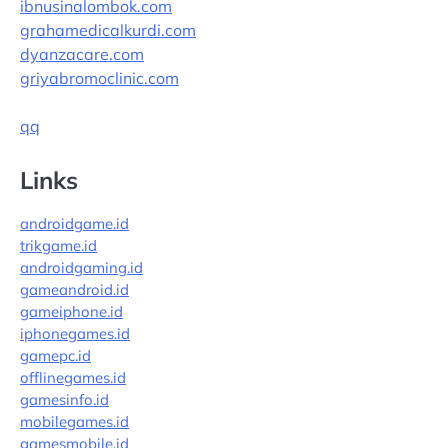
ibnusinalombok.com
grahamedicalkurdi.com
dyanzacare.com
griyabromoclinic.com
qq
Links
androidgame.id
trikgame.id
androidgaming.id
gameandroid.id
gameiphone.id
iphonegames.id
gamepc.id
offlinegames.id
gamesinfo.id
mobilegames.id
gamesmobile.id