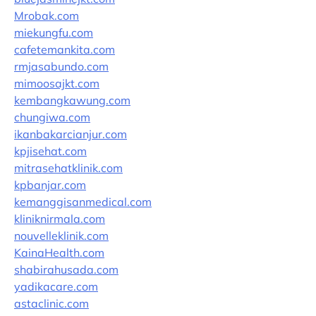
Mrobak.com
miekungfu.com
cafetemankita.com
rmjasabundo.com
mimoosajkt.com
kembangkawung.com
chungiwa.com
ikanbakarcianjur.com
kpjisehat.com
mitrasehatklinik.com
kpbanjar.com
kemanggisanmedical.com
kliniknirmala.com
nouvelleklinik.com
KainaHealth.com
shabirahusada.com
yadikacare.com
astaclinic.com