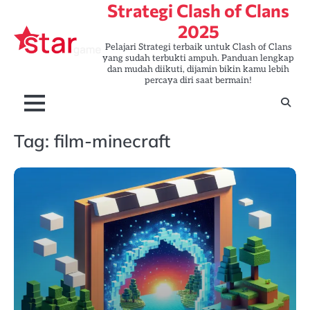
Strategi Clash of Clans
Skip
to
2025
content
Pelajari Strategi terbaik untuk Clash of Clans
yang sudah terbukti ampuh. Panduan lengkap
dan mudah diikuti, dijamin bikin kamu lebih
percaya diri saat bermain!
Tag:
film-minecraft