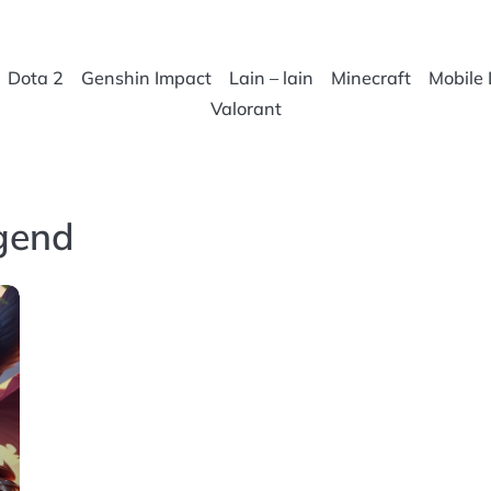
Dota 2
Genshin Impact
Lain – lain
Minecraft
Mobile
Valorant
gend