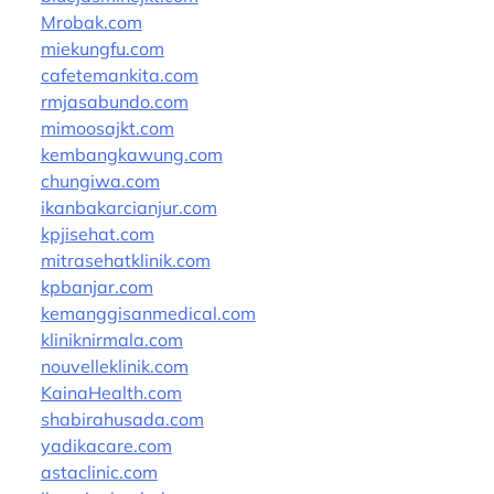
Mrobak.com
miekungfu.com
cafetemankita.com
rmjasabundo.com
mimoosajkt.com
kembangkawung.com
chungiwa.com
ikanbakarcianjur.com
kpjisehat.com
mitrasehatklinik.com
kpbanjar.com
kemanggisanmedical.com
kliniknirmala.com
nouvelleklinik.com
KainaHealth.com
shabirahusada.com
yadikacare.com
astaclinic.com