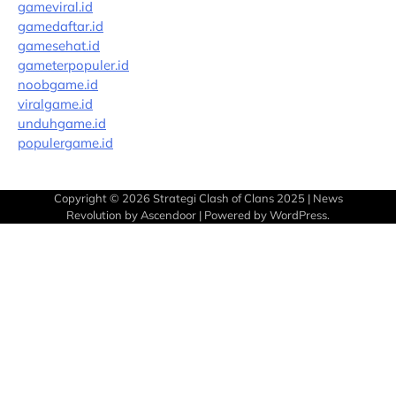
gameviral.id
gamedaftar.id
gamesehat.id
gameterpopuler.id
noobgame.id
viralgame.id
unduhgame.id
populergame.id
Copyright © 2026
Strategi Clash of Clans 2025
| News
Revolution by
Ascendoor
| Powered by
WordPress
.