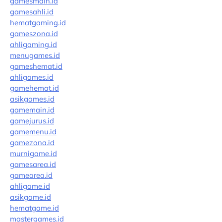
gamesmain.id
gamesahli.id
hematgaming.id
gameszona.id
ahligaming.id
menugames.id
gameshemat.id
ahligames.id
gamehemat.id
asikgames.id
gamemain.id
gamejurus.id
gamemenu.id
gamezona.id
murnigame.id
gamesarea.id
gamearea.id
ahligame.id
asikgame.id
hematgame.id
mastergames.id