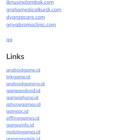
ibnusinalombok.com
grahamedicalkurdi.com
dyanzacare.com
griyabromoclinic.com
qq
Links
androidgame.id
trikgame.id
androidgaming.id
gameandroid.id
gameiphone.id
iphonegames.id
gamepc.id
offlinegames.id
gamesinfo.id
mobilegames.id
gamesmobile.id