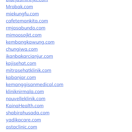
Mrobak.com
miekungfu.com
cafetemankita.com
rmjasabundo.com
mimoosajkt.com
kembangkawung.com
chungiwa.com
ikanbakarcianjur.com
kpjisehat.com
mitrasehatklinik.com
kpbanjar.com
kemanggisanmedical.com
kliniknirmala.com
nouvelleklinik.com
KainaHealth.com
shabirahusada.com
yadikacare.com
astaclinic.com