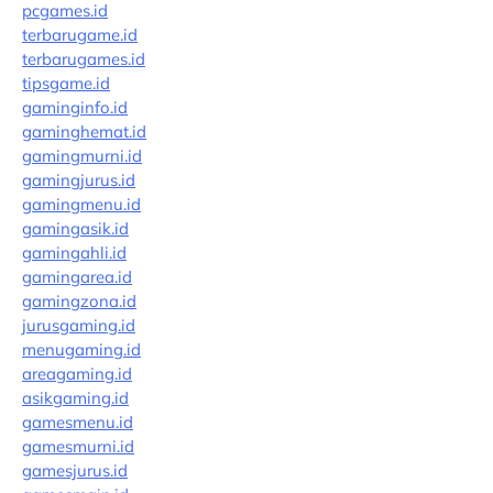
pcgames.id
terbarugame.id
terbarugames.id
tipsgame.id
gaminginfo.id
gaminghemat.id
gamingmurni.id
gamingjurus.id
gamingmenu.id
gamingasik.id
gamingahli.id
gamingarea.id
gamingzona.id
jurusgaming.id
menugaming.id
areagaming.id
asikgaming.id
gamesmenu.id
gamesmurni.id
gamesjurus.id