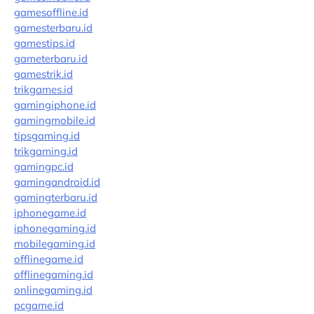
gamesoffline.id
gamesterbaru.id
gamestips.id
gameterbaru.id
gamestrik.id
trikgames.id
gamingiphone.id
gamingmobile.id
tipsgaming.id
trikgaming.id
gamingpc.id
gamingandroid.id
gamingterbaru.id
iphonegame.id
iphonegaming.id
mobilegaming.id
offlinegame.id
offlinegaming.id
onlinegaming.id
pcgame.id