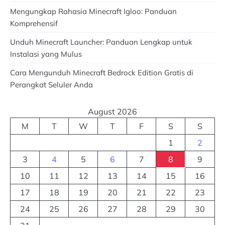
Mengungkap Rahasia Minecraft Igloo: Panduan
Komprehensif
Unduh Minecraft Launcher: Panduan Lengkap untuk
Instalasi yang Mulus
Cara Mengunduh Minecraft Bedrock Edition Gratis di
Perangkat Seluler Anda
August 2026
M
T
W
T
F
S
S
1
2
3
4
5
6
7
8
9
10
11
12
13
14
15
16
17
18
19
20
21
22
23
24
25
26
27
28
29
30