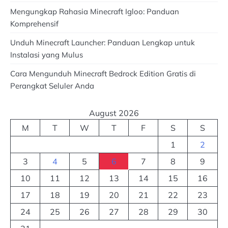
Mengungkap Rahasia Minecraft Igloo: Panduan
Komprehensif
Unduh Minecraft Launcher: Panduan Lengkap untuk
Instalasi yang Mulus
Cara Mengunduh Minecraft Bedrock Edition Gratis di
Perangkat Seluler Anda
August 2026
M
T
W
T
F
S
S
1
2
3
4
5
6
7
8
9
10
11
12
13
14
15
16
17
18
19
20
21
22
23
24
25
26
27
28
29
30