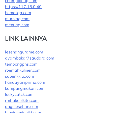
championqq.com
https://117.18.0.40
hematqq.com
murniqq.com
menuqq.com
LINK LAINNYA
lesehangurame.com
ayambakar7saudara.com
tempongpns.com
roemahkuliner.com
saoenkkito.com
handayaniprima.com
kampungmakan.com
luckycatck.com
rmbakoelkita.com
angelesehan.com
bluejasminejkt.com