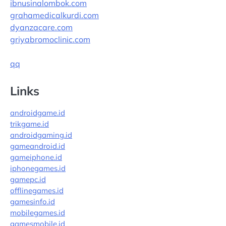
ibnusinalombok.com
grahamedicalkurdi.com
dyanzacare.com
griyabromoclinic.com
qq
Links
androidgame.id
trikgame.id
androidgaming.id
gameandroid.id
gameiphone.id
iphonegames.id
gamepc.id
offlinegames.id
gamesinfo.id
mobilegames.id
gamesmobile.id