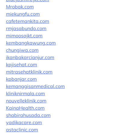
Mrobak.com
miekungfu.com
cafetemankita.com
rmjasabundo.com
mimoosajkt.com
kembangkawung.com
chungiwa.com
ikanbakarcianjur.com
kpjisehat.com
mitrasehatklinik.com
kpbanjar.com
kemanggisanmedical.com
kliniknirmala.com
nouvelleklinik.com
KainaHealth.com
shabirahusada.com
yadikacare.com
astaclinic.com