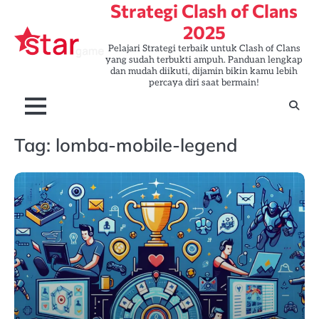
Strategi Clash of Clans
Skip
to
2025
content
Pelajari Strategi terbaik untuk Clash of Clans
yang sudah terbukti ampuh. Panduan lengkap
dan mudah diikuti, dijamin bikin kamu lebih
percaya diri saat bermain!
Tag:
lomba-mobile-legend