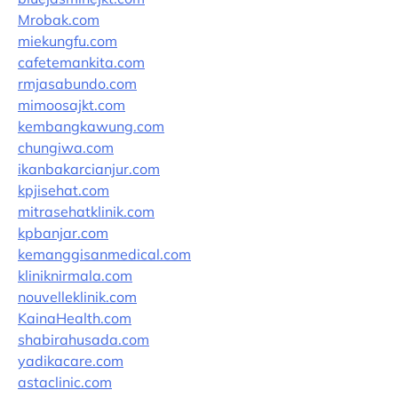
Mrobak.com
miekungfu.com
cafetemankita.com
rmjasabundo.com
mimoosajkt.com
kembangkawung.com
chungiwa.com
ikanbakarcianjur.com
kpjisehat.com
mitrasehatklinik.com
kpbanjar.com
kemanggisanmedical.com
kliniknirmala.com
nouvelleklinik.com
KainaHealth.com
shabirahusada.com
yadikacare.com
astaclinic.com