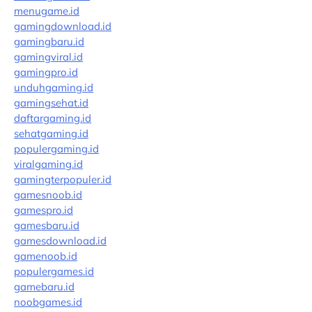
menugame.id
gamingdownload.id
gamingbaru.id
gamingviral.id
gamingpro.id
unduhgaming.id
gamingsehat.id
daftargaming.id
sehatgaming.id
populergaming.id
viralgaming.id
gamingterpopuler.id
gamesnoob.id
gamespro.id
gamesbaru.id
gamesdownload.id
gamenoob.id
populergames.id
gamebaru.id
noobgames.id