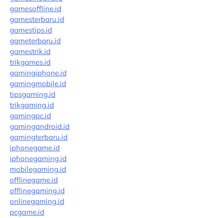
gamesoffline.id
gamesterbaru.id
gamestips.id
gameterbaru.id
gamestrik.id
trikgames.id
gamingiphone.id
gamingmobile.id
tipsgaming.id
trikgaming.id
gamingpc.id
gamingandroid.id
gamingterbaru.id
iphonegame.id
iphonegaming.id
mobilegaming.id
offlinegame.id
offlinegaming.id
onlinegaming.id
pcgame.id