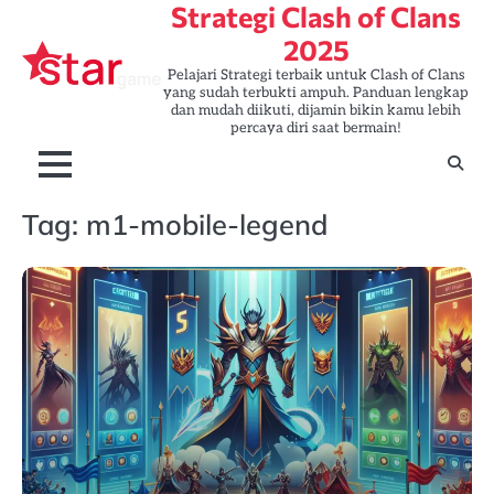
Strategi Clash of Clans
Skip
to
2025
content
Pelajari Strategi terbaik untuk Clash of Clans
yang sudah terbukti ampuh. Panduan lengkap
dan mudah diikuti, dijamin bikin kamu lebih
percaya diri saat bermain!
Tag:
m1-mobile-legend