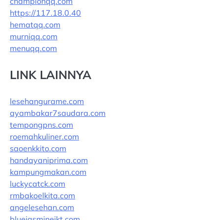
championqq.com
https://117.18.0.40
hematqq.com
murniqq.com
menuqq.com
LINK LAINNYA
lesehangurame.com
ayambakar7saudara.com
tempongpns.com
roemahkuliner.com
saoenkkito.com
handayaniprima.com
kampungmakan.com
luckycatck.com
rmbakoelkita.com
angelesehan.com
bluejasminejkt.com