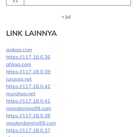
31
« Jul
LINK LAINNYA
asikqq.com
https://117.18.0.36
ahliqq.com
https://117.18.0.39
jurusqq.net
https://117.18.0.42
murahqq.net
https://117.18.0.41
maindomino99.com
https://117.18.0.38
masterdomino99.com
https://117.18.0.37