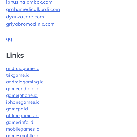
ibnusinalombok.com
grahamedicalkurdi.com
dyanzacare.com
griyabromoclinic.com
qq
Links
androidgame.id
trikgame.id
androidgaming.id
gameandroid.id
gameiphone.id
iphonegames.id
gamepc.id
offlinegames.id
gamesinfo.id
mobilegames.id
gamesmobile.id