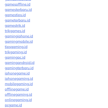
gamesoffline.id
gamesterbaru.id
gamestips.id
gameterbaru.id
gamestrik.id
trikgames.id
gamingiphone.id
gamingmobile.id
tipsgaming.id
trikgaming.id
gamingpc.id
gamingandroid.id
gamingterbaru.id
iphonegame.id
iphonegaming.id
mobilegaming.id
offlinegame.id
offlinegaming.id
onlinegaming.id
pcgame.id