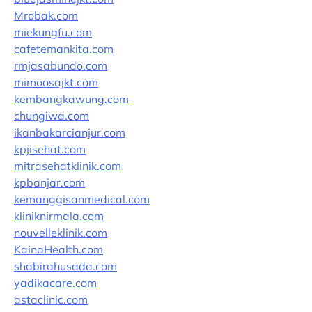
Mrobak.com
miekungfu.com
cafetemankita.com
rmjasabundo.com
mimoosajkt.com
kembangkawung.com
chungiwa.com
ikanbakarcianjur.com
kpjisehat.com
mitrasehatklinik.com
kpbanjar.com
kemanggisanmedical.com
kliniknirmala.com
nouvelleklinik.com
KainaHealth.com
shabirahusada.com
yadikacare.com
astaclinic.com