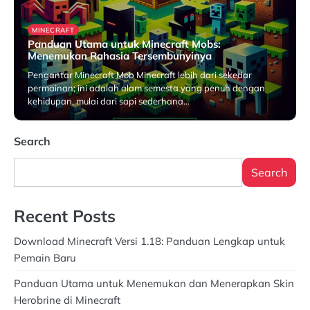
MINECRAFT
Panduan Utama untuk Minecraft Mobs:
Menemukan Rahasia Tersembunyinya
Pengantar Minecraft Mob Minecraft lebih dari sekedar
permainan; ini adalah alam semesta yang penuh dengan
kehidupan, mulai dari sapi sederhana…
May 12, 2026
Search
Search
Recent Posts
Download Minecraft Versi 1.18: Panduan Lengkap untuk
Pemain Baru
Panduan Utama untuk Menemukan dan Menerapkan Skin
Herobrine di Minecraft