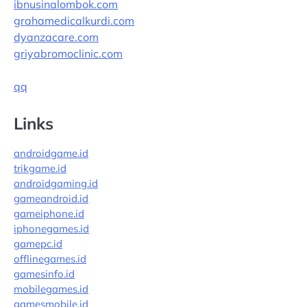
ibnusinalombok.com
grahamedicalkurdi.com
dyanzacare.com
griyabromoclinic.com
qq
Links
androidgame.id
trikgame.id
androidgaming.id
gameandroid.id
gameiphone.id
iphonegames.id
gamepc.id
offlinegames.id
gamesinfo.id
mobilegames.id
gamesmobile.id