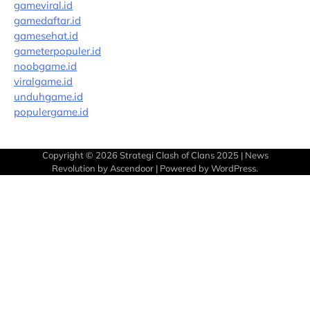
gameviral.id
gamedaftar.id
gamesehat.id
gameterpopuler.id
noobgame.id
viralgame.id
unduhgame.id
populergame.id
Copyright © 2026
Strategi Clash of Clans 2025
| News
Revolution by
Ascendoor
| Powered by
WordPress
.