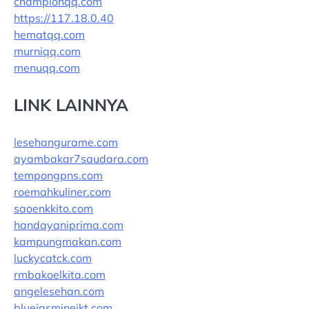
championqq.com
https://117.18.0.40
hematqq.com
murniqq.com
menuqq.com
LINK LAINNYA
lesehangurame.com
ayambakar7saudara.com
tempongpns.com
roemahkuliner.com
saoenkkito.com
handayaniprima.com
kampungmakan.com
luckycatck.com
rmbakoelkita.com
angelesehan.com
bluejasminejkt.com