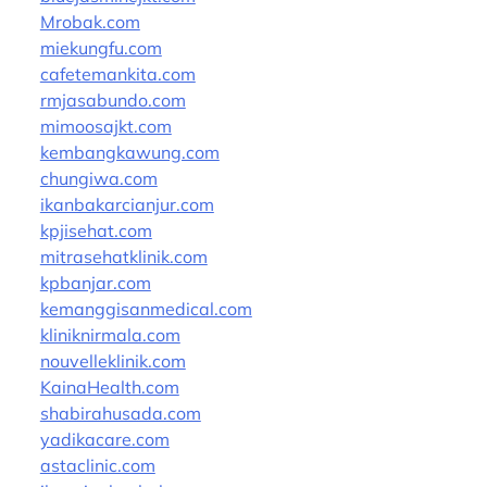
Mrobak.com
miekungfu.com
cafetemankita.com
rmjasabundo.com
mimoosajkt.com
kembangkawung.com
chungiwa.com
ikanbakarcianjur.com
kpjisehat.com
mitrasehatklinik.com
kpbanjar.com
kemanggisanmedical.com
kliniknirmala.com
nouvelleklinik.com
KainaHealth.com
shabirahusada.com
yadikacare.com
astaclinic.com