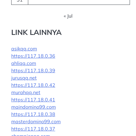
« Jul
LINK LAINNYA
asikqq.com
https://117.18.0.36
ahliqq.com
https://117.18.0.39
jurusqq.net
https://117.18.0.42
murahqq.net
https://117.18.0.41
maindomino99.com
https://117.18.0.38
masterdomino99.com
https://117.18.0.37