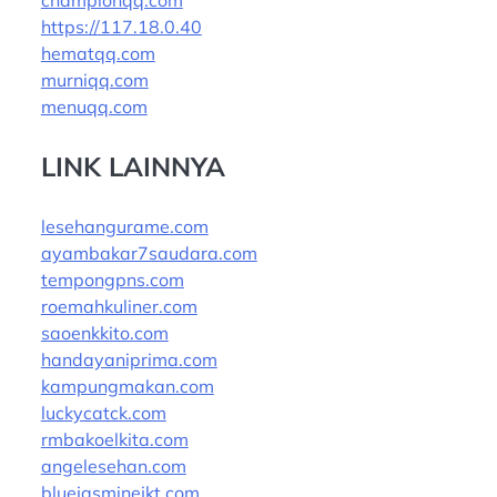
championqq.com
https://117.18.0.40
hematqq.com
murniqq.com
menuqq.com
LINK LAINNYA
lesehangurame.com
ayambakar7saudara.com
tempongpns.com
roemahkuliner.com
saoenkkito.com
handayaniprima.com
kampungmakan.com
luckycatck.com
rmbakoelkita.com
angelesehan.com
bluejasminejkt.com