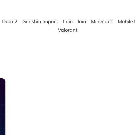
Dota 2
Genshin Impact
Lain – lain
Minecraft
Mobile
Valorant