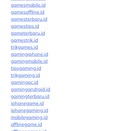
gamesmobile.id
gamesoffline.id
gamesterbaru.id
gamestips.id
gameterbaru.id
gamestrik.id
trikgames.id
gamingiphone.id
gamingmobile.id
tipsgaming.id
trikgaming.id
gamingpc.id
gamingandroid.id
gamingterbaru.id
iphonegame.id
iphonegaming.id
mobilegaming.id
offlinegame.id