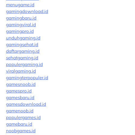
menugame.id
gamingdownload.id
gamingbaru.id
gamingviral.id
gamingpro.id
unduhgaming.id
gamingsehat.id
daftargaming.id
sehatgaming.id
populergaming.id
viralgaming.id
gamingterpopuler.id
gamesnoob.id
gamespro.id
gamesbaru.id
gamesdownload.id
gamenoob.id
populergames.id
gamebaru.id
noobgames.id