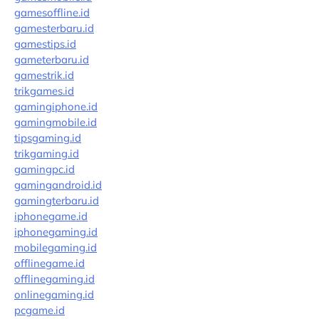
gamesoffline.id
gamesterbaru.id
gamestips.id
gameterbaru.id
gamestrik.id
trikgames.id
gamingiphone.id
gamingmobile.id
tipsgaming.id
trikgaming.id
gamingpc.id
gamingandroid.id
gamingterbaru.id
iphonegame.id
iphonegaming.id
mobilegaming.id
offlinegame.id
offlinegaming.id
onlinegaming.id
pcgame.id