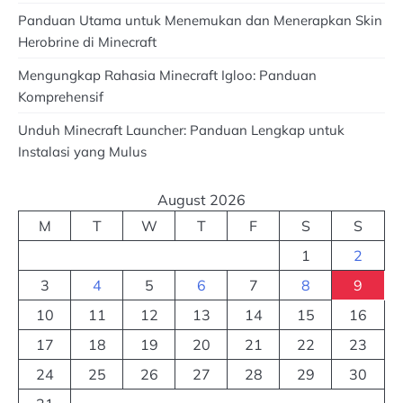
Panduan Utama untuk Menemukan dan Menerapkan Skin
Herobrine di Minecraft
Mengungkap Rahasia Minecraft Igloo: Panduan
Komprehensif
Unduh Minecraft Launcher: Panduan Lengkap untuk
Instalasi yang Mulus
August 2026
M
T
W
T
F
S
S
1
2
3
4
5
6
7
8
9
10
11
12
13
14
15
16
17
18
19
20
21
22
23
24
25
26
27
28
29
30