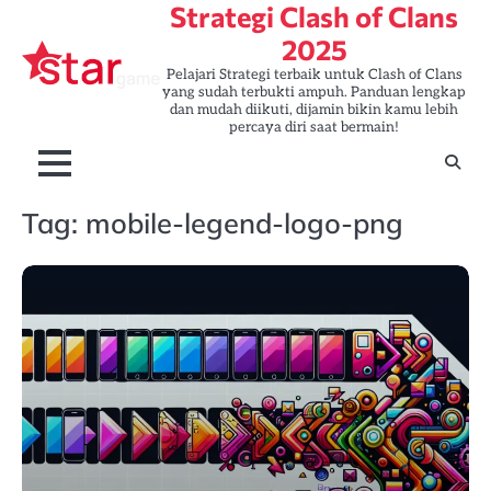
Strategi Clash of Clans
Skip
to
2025
content
Pelajari Strategi terbaik untuk Clash of Clans
yang sudah terbukti ampuh. Panduan lengkap
dan mudah diikuti, dijamin bikin kamu lebih
percaya diri saat bermain!
Tag:
mobile-legend-logo-png