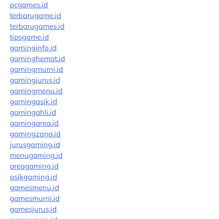
pcgames.id
terbarugame.id
terbarugames.id
tipsgame.id
gaminginfo.id
gaminghemat.id
gamingmurni.id
gamingjurus.id
gamingmenu.id
gamingasik.id
gamingahli.id
gamingarea.id
gamingzona.id
jurusgaming.id
menugaming.id
areagaming.id
asikgaming.id
gamesmenu.id
gamesmurni.id
gamesjurus.id