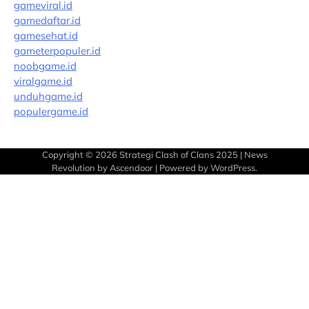
gameviral.id
gamedaftar.id
gamesehat.id
gameterpopuler.id
noobgame.id
viralgame.id
unduhgame.id
populergame.id
Copyright © 2026
Strategi Clash of Clans 2025
| News
Revolution by
Ascendoor
| Powered by
WordPress
.