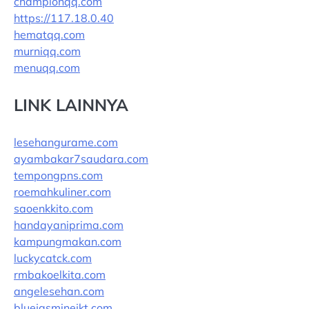
championqq.com
https://117.18.0.40
hematqq.com
murniqq.com
menuqq.com
LINK LAINNYA
lesehangurame.com
ayambakar7saudara.com
tempongpns.com
roemahkuliner.com
saoenkkito.com
handayaniprima.com
kampungmakan.com
luckycatck.com
rmbakoelkita.com
angelesehan.com
bluejasminejkt.com