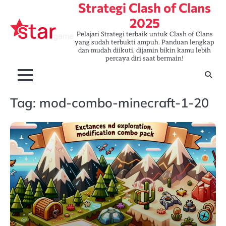
Strategi Clash of Clans
Skip
to
2025
content
Pelajari Strategi terbaik untuk Clash of Clans
yang sudah terbukti ampuh. Panduan lengkap
dan mudah diikuti, dijamin bikin kamu lebih
percaya diri saat bermain!
Tag:
mod-combo-minecraft-1-20