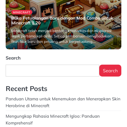
MINECRAFT
Buka Petualangan Baru dengan Mod Combo untuk
Minecraft 1.20
Minecraft telah menjadi benteng kreativitas dan eksplorasi
sejak pertama kali dirilis. Setiap pembaruan menghadirkan
fitur-fitur baru dan peluang untuk berpetualang,…
April 4, 2026
Search
Search
Recent Posts
Panduan Utama untuk Menemukan dan Menerapkan Skin
Herobrine di Minecraft
Mengungkap Rahasia Minecraft Igloo: Panduan
Komprehensif