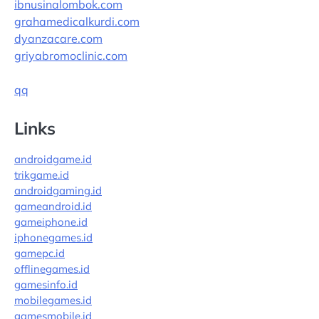
ibnusinalombok.com
grahamedicalkurdi.com
dyanzacare.com
griyabromoclinic.com
qq
Links
androidgame.id
trikgame.id
androidgaming.id
gameandroid.id
gameiphone.id
iphonegames.id
gamepc.id
offlinegames.id
gamesinfo.id
mobilegames.id
gamesmobile.id