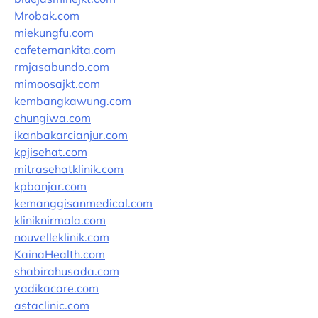
Mrobak.com
miekungfu.com
cafetemankita.com
rmjasabundo.com
mimoosajkt.com
kembangkawung.com
chungiwa.com
ikanbakarcianjur.com
kpjisehat.com
mitrasehatklinik.com
kpbanjar.com
kemanggisanmedical.com
kliniknirmala.com
nouvelleklinik.com
KainaHealth.com
shabirahusada.com
yadikacare.com
astaclinic.com