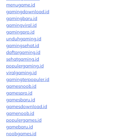
menugame.id
gamingdownload.id
gamingbaru.id
gamingviral.id
gamingpro.id
unduhgaming.id
gamingsehat.id
daftargaming.id
sehatgaming.id
populergaming.id
viralgaming.id
gamingterpopuler.id
gamesnoob.id
gamespro.id
gamesbaru.id
gamesdownload.id
gamenoob.id
populergames.id
gamebaru.id
noobgames.id