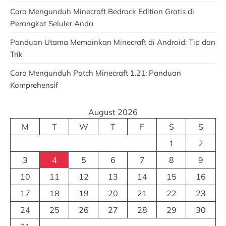
Cara Mengunduh Minecraft Bedrock Edition Gratis di
Perangkat Seluler Anda
Panduan Utama Memainkan Minecraft di Android: Tip dan
Trik
Cara Mengunduh Patch Minecraft 1.21: Panduan
Komprehensif
August 2026
M
T
W
T
F
S
S
1
2
3
4
5
6
7
8
9
10
11
12
13
14
15
16
17
18
19
20
21
22
23
24
25
26
27
28
29
30