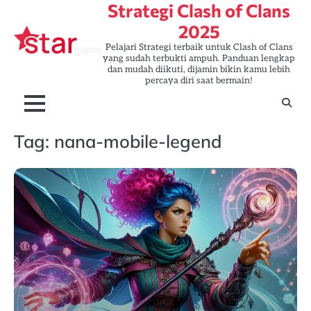
Strategi Clash of Clans
Skip
to
2025
content
Pelajari Strategi terbaik untuk Clash of Clans
yang sudah terbukti ampuh. Panduan lengkap
dan mudah diikuti, dijamin bikin kamu lebih
percaya diri saat bermain!
Tag:
nana-mobile-legend