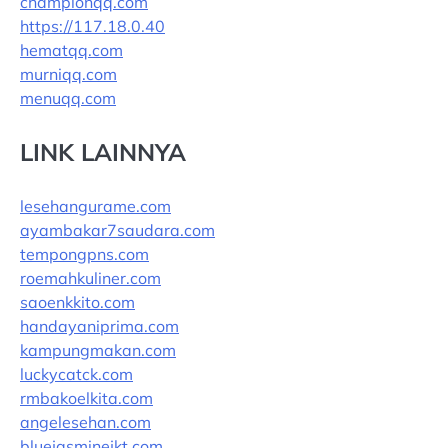
championqq.com
https://117.18.0.40
hematqq.com
murniqq.com
menuqq.com
LINK LAINNYA
lesehangurame.com
ayambakar7saudara.com
tempongpns.com
roemahkuliner.com
saoenkkito.com
handayaniprima.com
kampungmakan.com
luckycatck.com
rmbakoelkita.com
angelesehan.com
bluejasminejkt.com