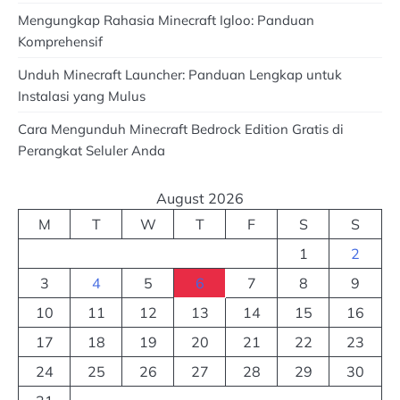
Mengungkap Rahasia Minecraft Igloo: Panduan
Komprehensif
Unduh Minecraft Launcher: Panduan Lengkap untuk
Instalasi yang Mulus
Cara Mengunduh Minecraft Bedrock Edition Gratis di
Perangkat Seluler Anda
August 2026
M
T
W
T
F
S
S
1
2
3
4
5
6
7
8
9
10
11
12
13
14
15
16
17
18
19
20
21
22
23
24
25
26
27
28
29
30