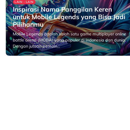
LAIN - LAIN
Inspirasi Nama Panggilan Keren
untuk Mobile Legends yang Bisa Jadi
Pilihanmu
Mobile Legends adalah salah satu game multiplayer online
battle arena (MOBA) yang populer di Indonesia dan dunia.
Dengan jutaan pemain…
September 25, 2025