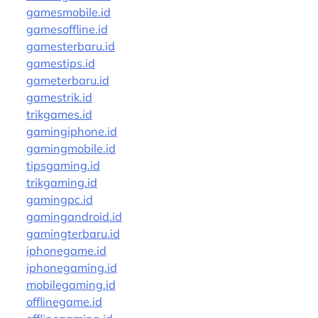
gamesmobile.id
gamesoffline.id
gamesterbaru.id
gamestips.id
gameterbaru.id
gamestrik.id
trikgames.id
gamingiphone.id
gamingmobile.id
tipsgaming.id
trikgaming.id
gamingpc.id
gamingandroid.id
gamingterbaru.id
iphonegame.id
iphonegaming.id
mobilegaming.id
offlinegame.id