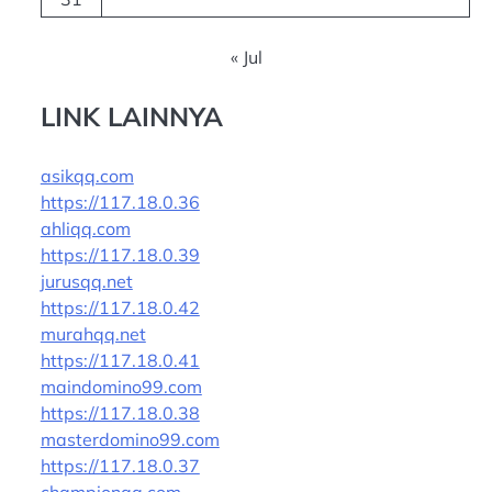
« Jul
LINK LAINNYA
asikqq.com
https://117.18.0.36
ahliqq.com
https://117.18.0.39
jurusqq.net
https://117.18.0.42
murahqq.net
https://117.18.0.41
maindomino99.com
https://117.18.0.38
masterdomino99.com
https://117.18.0.37