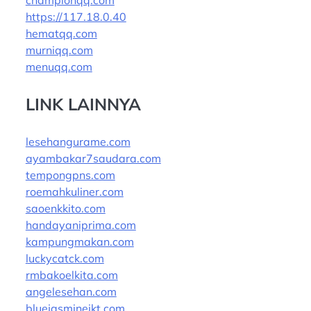
championqq.com
https://117.18.0.40
hematqq.com
murniqq.com
menuqq.com
LINK LAINNYA
lesehangurame.com
ayambakar7saudara.com
tempongpns.com
roemahkuliner.com
saoenkkito.com
handayaniprima.com
kampungmakan.com
luckycatck.com
rmbakoelkita.com
angelesehan.com
bluejasminejkt.com