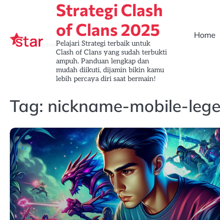
Strategi Clash
Skip
to
of Clans 2025
content
Home
Pelajari Strategi terbaik untuk
Clash of Clans yang sudah terbukti
ampuh. Panduan lengkap dan
mudah diikuti, dijamin bikin kamu
lebih percaya diri saat bermain!
Tag:
nickname-mobile-leg