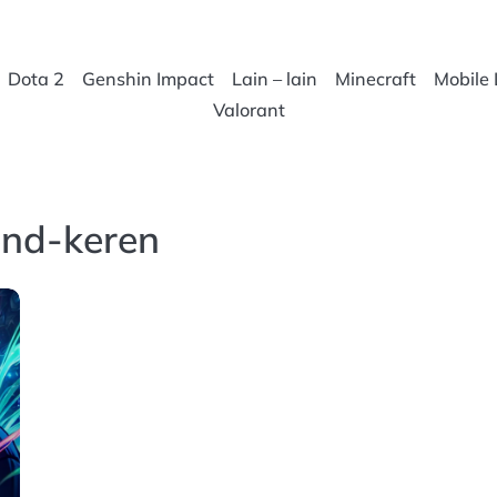
Dota 2
Genshin Impact
Lain – lain
Minecraft
Mobile
Valorant
end-keren