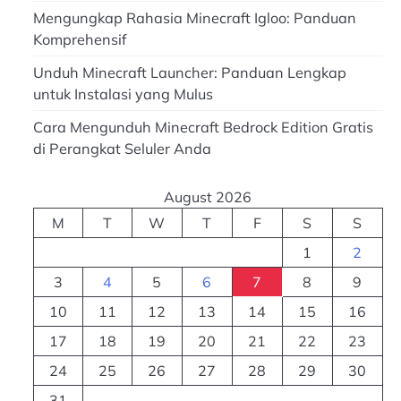
Mengungkap Rahasia Minecraft Igloo: Panduan
Komprehensif
Unduh Minecraft Launcher: Panduan Lengkap
untuk Instalasi yang Mulus
Cara Mengunduh Minecraft Bedrock Edition Gratis
di Perangkat Seluler Anda
August 2026
M
T
W
T
F
S
S
1
2
3
4
5
6
7
8
9
10
11
12
13
14
15
16
17
18
19
20
21
22
23
24
25
26
27
28
29
30
31