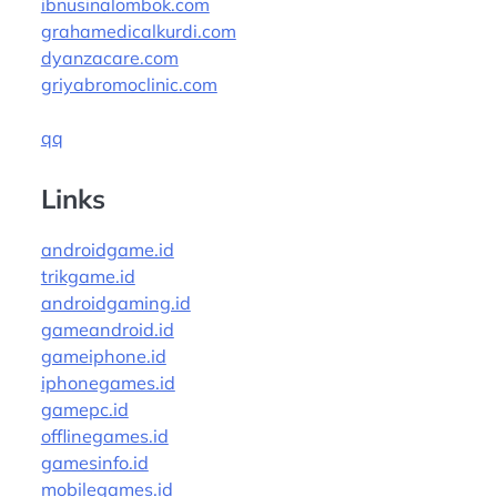
ibnusinalombok.com
grahamedicalkurdi.com
dyanzacare.com
griyabromoclinic.com
qq
Links
androidgame.id
trikgame.id
androidgaming.id
gameandroid.id
gameiphone.id
iphonegames.id
gamepc.id
offlinegames.id
gamesinfo.id
mobilegames.id