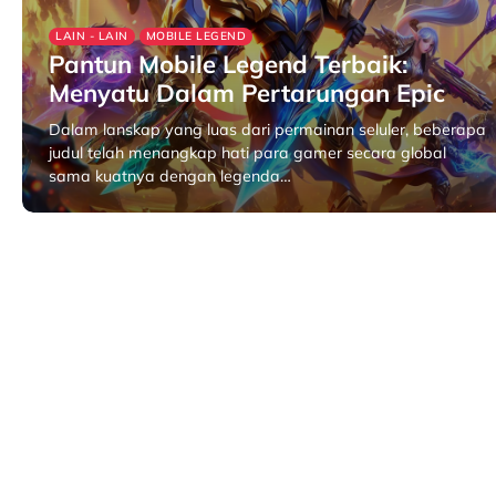
LAIN - LAIN
MOBILE LEGEND
Pantun Mobile Legend Terbaik:
Menyatu Dalam Pertarungan Epic
Dalam lanskap yang luas dari permainan seluler, beberapa
judul telah menangkap hati para gamer secara global
sama kuatnya dengan legenda…
October 3, 2025