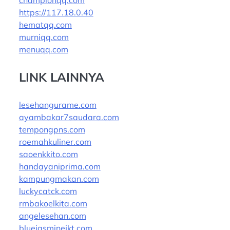
championqq.com
https://117.18.0.40
hematqq.com
murniqq.com
menuqq.com
LINK LAINNYA
lesehangurame.com
ayambakar7saudara.com
tempongpns.com
roemahkuliner.com
saoenkkito.com
handayaniprima.com
kampungmakan.com
luckycatck.com
rmbakoelkita.com
angelesehan.com
bluejasminejkt.com