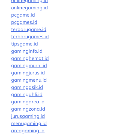
offlinegaming.id
onlinegaming.id
pcgame.id
pcgames.id
terbarugame.id
terbarugames.id
tipsgame.id
gaminginfo.id
gaminghemat.id
gamingmurni.id
gamingjurus.id
gamingmenu.id
gamingasik.id
gamingahli.id
gamingarea.id
gamingzona.id
jurusgaming.id
menugaming.id
areagaming.id