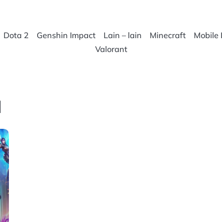
Dota 2
Genshin Impact
Lain – lain
Minecraft
Mobile
Valorant
d