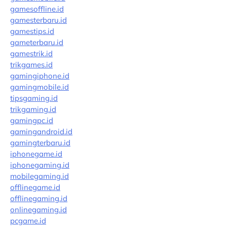
gamesoffline.id
gamesterbaru.id
gamestips.id
gameterbaru.id
gamestrik.id
trikgames.id
gamingiphone.id
gamingmobile.id
tipsgaming.id
trikgaming.id
gamingpc.id
gamingandroid.id
gamingterbaru.id
iphonegame.id
iphonegaming.id
mobilegaming.id
offlinegame.id
offlinegaming.id
onlinegaming.id
pcgame.id