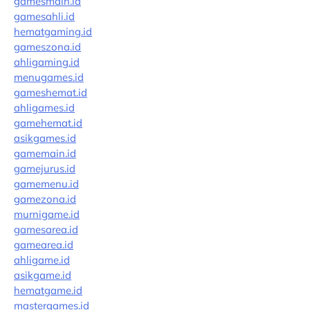
gamesmain.id
gamesahli.id
hematgaming.id
gameszona.id
ahligaming.id
menugames.id
gameshemat.id
ahligames.id
gamehemat.id
asikgames.id
gamemain.id
gamejurus.id
gamemenu.id
gamezona.id
murnigame.id
gamesarea.id
gamearea.id
ahligame.id
asikgame.id
hematgame.id
mastergames.id