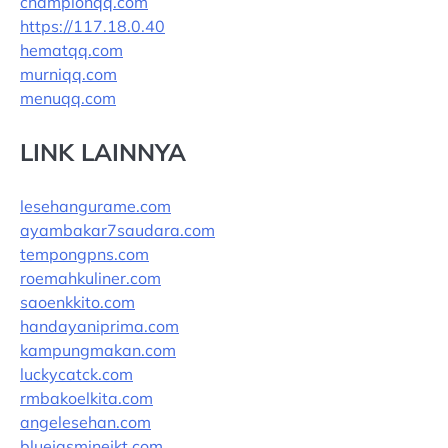
championqq.com
https://117.18.0.40
hematqq.com
murniqq.com
menuqq.com
LINK LAINNYA
lesehangurame.com
ayambakar7saudara.com
tempongpns.com
roemahkuliner.com
saoenkkito.com
handayaniprima.com
kampungmakan.com
luckycatck.com
rmbakoelkita.com
angelesehan.com
bluejasminejkt.com