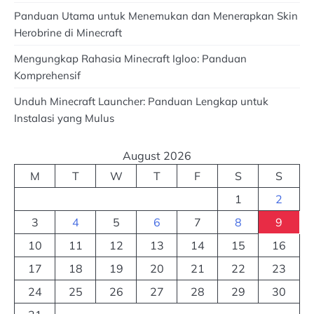
Panduan Utama untuk Menemukan dan Menerapkan Skin
Herobrine di Minecraft
Mengungkap Rahasia Minecraft Igloo: Panduan
Komprehensif
Unduh Minecraft Launcher: Panduan Lengkap untuk
Instalasi yang Mulus
August 2026
M
T
W
T
F
S
S
1
2
3
4
5
6
7
8
9
10
11
12
13
14
15
16
17
18
19
20
21
22
23
24
25
26
27
28
29
30