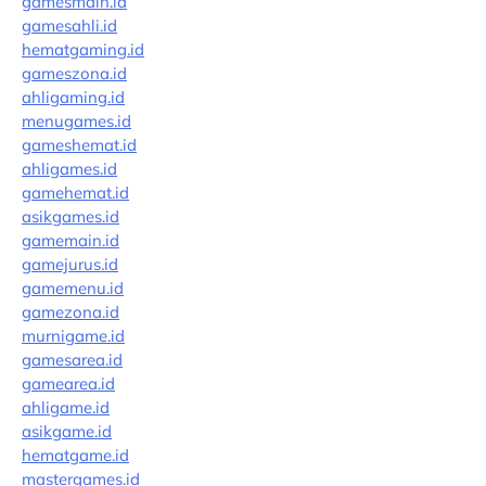
gamesmain.id
gamesahli.id
hematgaming.id
gameszona.id
ahligaming.id
menugames.id
gameshemat.id
ahligames.id
gamehemat.id
asikgames.id
gamemain.id
gamejurus.id
gamemenu.id
gamezona.id
murnigame.id
gamesarea.id
gamearea.id
ahligame.id
asikgame.id
hematgame.id
mastergames.id