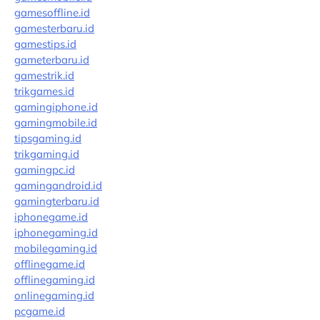
gamesoffline.id
gamesterbaru.id
gamestips.id
gameterbaru.id
gamestrik.id
trikgames.id
gamingiphone.id
gamingmobile.id
tipsgaming.id
trikgaming.id
gamingpc.id
gamingandroid.id
gamingterbaru.id
iphonegame.id
iphonegaming.id
mobilegaming.id
offlinegame.id
offlinegaming.id
onlinegaming.id
pcgame.id