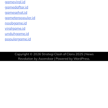
gameviral.id
gamedaftar.id
gamesehat.id
gameterpopuler.id
noobgame.id
viralgame.id
unduhgame.id
populergame.id
Copyright © 2026
Strategi Clash of Clans 2025
| News
Revolution by
Ascendoor
| Powered by
WordPress
.