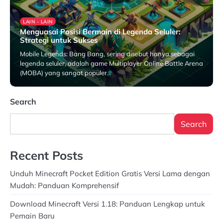
LAIN - LAIN
Menguasai Posisi Bermain di Legenda Seluler:
Strategi untuk Sukses
Mobile Legends: Bang Bang, sering disebut hanya sebagai
legenda seluler, adalah game Multiplayer Online Battle Arena
(MOBA) yang sangat populer…
April 5, 2025
Search
Search
Recent Posts
Unduh Minecraft Pocket Edition Gratis Versi Lama dengan
Mudah: Panduan Komprehensif
Download Minecraft Versi 1.18: Panduan Lengkap untuk
Pemain Baru