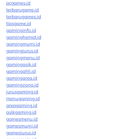
pcgames.id
terbarugame.id
terbarugames.id
tipsgame.id
gaminginfo.id
gaminghemat.id
gamingmurni.id
gamingjurus.id
gamingmenu.id
gamingasik.id
gamingahli.id
gamingarea.id
gamingzona.id
jurusgaming.id
menugaming.id
areagaming.id
asikgaming.id
gamesmenu.id
gamesmurni.id
gamesjurus.id