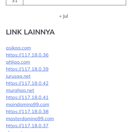
31
« Jul
LINK LAINNYA
asikqq.com
https://117.18.0.36
ahliqq.com
https://117.18.0.39
jurusqq.net
https://117.18.0.42
murahqq.net
https://117.18.0.41
maindomino99.com
https://117.18.0.38
masterdomino99.com
https://117.18.0.37