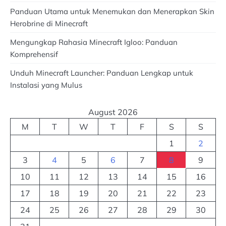
Panduan Utama untuk Menemukan dan Menerapkan Skin
Herobrine di Minecraft
Mengungkap Rahasia Minecraft Igloo: Panduan
Komprehensif
Unduh Minecraft Launcher: Panduan Lengkap untuk
Instalasi yang Mulus
August 2026
M
T
W
T
F
S
S
1
2
3
4
5
6
7
8
9
10
11
12
13
14
15
16
17
18
19
20
21
22
23
24
25
26
27
28
29
30