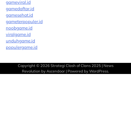
gameviral.id
gamedaftar.id
gamesehat.id
gameterpopuler.id
noobgame.id
viralgame.id
unduhgame.id
populergame.id
Copyright © 2026
Strategi Clash of Clans 2025
| News
Revolution by
Ascendoor
| Powered by
WordPress
.