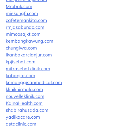
Mrobak.com
miekungfu.com
cafetemankita.com
rmjasabundo.com
mimoosajkt.com
kembangkawung.com
chungiwa.com
ikanbakarcianjur.com
kpjisehat.com
mitrasehatklinik.com
kpbanjar.com
kemanggisanmedical.com
kliniknirmala.com
nouvelleklinik.com
KainaHealth.com
shabirahusada.com
yadikacare.com
astaclinic.com