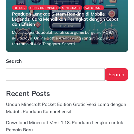
DOTA 2
GENSHIN IMPACT
MINECRAFT
VALORANT
Panduan Lengkap Sistem Ranking di Mobile
Legends: Cara Menaikkan Peringkat dengan Cepat
dan Efisien
Mobile Legends adalah salah satu game bergenre MOBA
(Multiplayer Online Battle Arena) yang sangat populer,
terutama di Asia Tenggara. Seperti…
May 19, 2025
Search
Search
Recent Posts
Unduh Minecraft Pocket Edition Gratis Versi Lama dengan
Mudah: Panduan Komprehensif
Download Minecraft Versi 1.18: Panduan Lengkap untuk
Pemain Baru