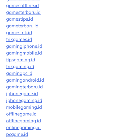
gamesoffline.id
gamesterbaru.id
gamestips.id
gameterbaru.id
gamestrik.id
trikgames.id
gamingiphone.id
gamingmobile.id
tipsgaming.id
trikgaming.id
gamingpc.id
gamingandroid.id
gamingterbaru.id
iphonegame.id
iphonegaming.id
mobilegaming.id
offlinegame.id
offlinegaming.id
onlinegaming.id
pcgame.id