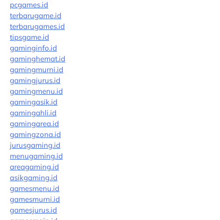
pcgames.id
terbarugame.id
terbarugames.id
tipsgame.id
gaminginfo.id
gaminghemat.id
gamingmurni.id
gamingjurus.id
gamingmenu.id
gamingasik.id
gamingahli.id
gamingarea.id
gamingzona.id
jurusgaming.id
menugaming.id
areagaming.id
asikgaming.id
gamesmenu.id
gamesmurni.id
gamesjurus.id