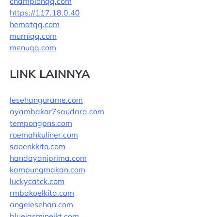
championqq.com
https://117.18.0.40
hematqq.com
murniqq.com
menuqq.com
LINK LAINNYA
lesehangurame.com
ayambakar7saudara.com
tempongpns.com
roemahkuliner.com
saoenkkito.com
handayaniprima.com
kampungmakan.com
luckycatck.com
rmbakoelkita.com
angelesehan.com
bluejasminejkt.com