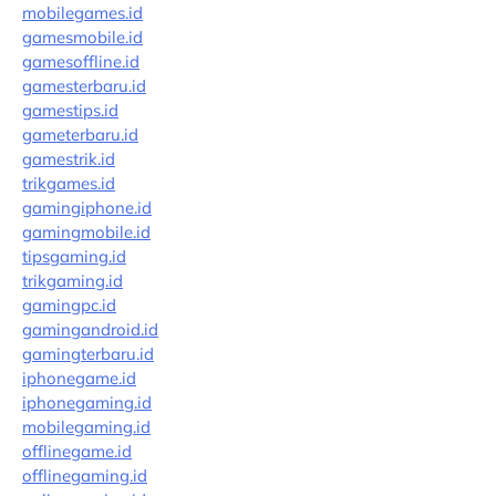
mobilegames.id
gamesmobile.id
gamesoffline.id
gamesterbaru.id
gamestips.id
gameterbaru.id
gamestrik.id
trikgames.id
gamingiphone.id
gamingmobile.id
tipsgaming.id
trikgaming.id
gamingpc.id
gamingandroid.id
gamingterbaru.id
iphonegame.id
iphonegaming.id
mobilegaming.id
offlinegame.id
offlinegaming.id