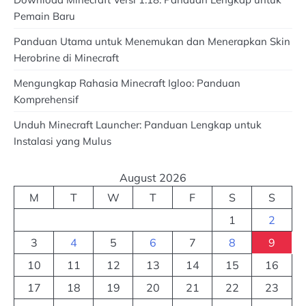
Pemain Baru
Panduan Utama untuk Menemukan dan Menerapkan Skin
Herobrine di Minecraft
Mengungkap Rahasia Minecraft Igloo: Panduan
Komprehensif
Unduh Minecraft Launcher: Panduan Lengkap untuk
Instalasi yang Mulus
August 2026
M
T
W
T
F
S
S
1
2
3
4
5
6
7
8
9
10
11
12
13
14
15
16
17
18
19
20
21
22
23