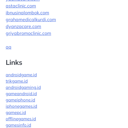
astaclinic.com
ibnusinalombok.com
grahamedicalkurdi.com
dyanzacare.com
griyabromoclinic.com
qq
Links
androidgame.id
trikgame.id
androidgaming.id
gameandroid.id
gameiphone.id
iphonegames.id
gamepc.id
offlinegames.id
gamesinfo.id