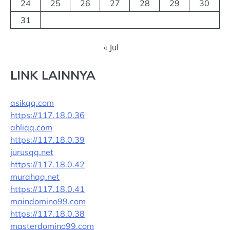
24
25
26
27
28
29
30
31
« Jul
LINK LAINNYA
asikqq.com
https://117.18.0.36
ahliqq.com
https://117.18.0.39
jurusqq.net
https://117.18.0.42
murahqq.net
https://117.18.0.41
maindomino99.com
https://117.18.0.38
masterdomino99.com