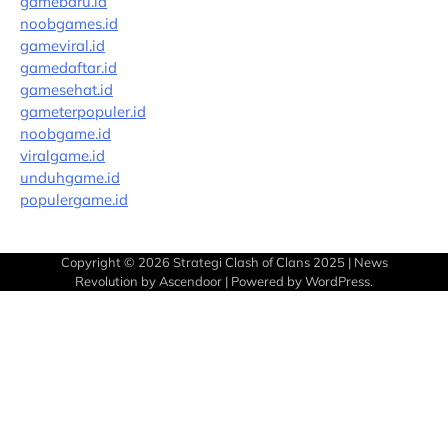
gamebaru.id
noobgames.id
gameviral.id
gamedaftar.id
gamesehat.id
gameterpopuler.id
noobgame.id
viralgame.id
unduhgame.id
populergame.id
Copyright © 2026
Strategi Clash of Clans 2025
| News
Revolution by
Ascendoor
| Powered by
WordPress
.