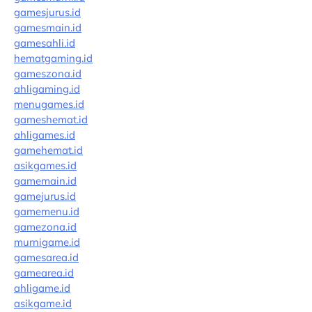
gamesjurus.id
gamesmain.id
gamesahli.id
hematgaming.id
gameszona.id
ahligaming.id
menugames.id
gameshemat.id
ahligames.id
gamehemat.id
asikgames.id
gamemain.id
gamejurus.id
gamemenu.id
gamezona.id
murnigame.id
gamesarea.id
gamearea.id
ahligame.id
asikgame.id