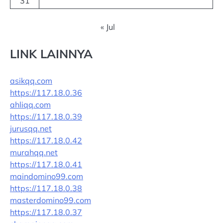
31
« Jul
LINK LAINNYA
asikqq.com
https://117.18.0.36
ahliqq.com
https://117.18.0.39
jurusqq.net
https://117.18.0.42
murahqq.net
https://117.18.0.41
maindomino99.com
https://117.18.0.38
masterdomino99.com
https://117.18.0.37