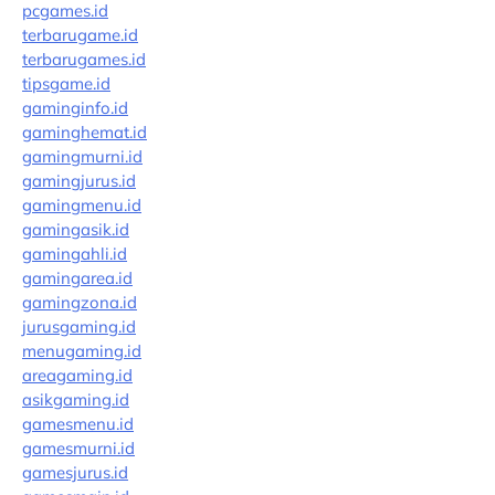
pcgames.id
terbarugame.id
terbarugames.id
tipsgame.id
gaminginfo.id
gaminghemat.id
gamingmurni.id
gamingjurus.id
gamingmenu.id
gamingasik.id
gamingahli.id
gamingarea.id
gamingzona.id
jurusgaming.id
menugaming.id
areagaming.id
asikgaming.id
gamesmenu.id
gamesmurni.id
gamesjurus.id