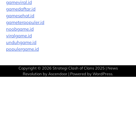
gameviral.id
gamedaftar.id
gamesehat.id
gameterpopuler.id
noobgame.id
viralgame.id
unduhgame.id
populergame.id
Copyright © 2026
Strategi Clash of Clans 2025
| News
Revolution by
Ascendoor
| Powered by
WordPress
.