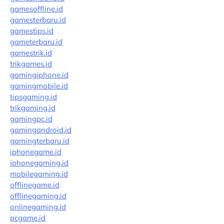
gamesoffline.id
gamesterbaru.id
gamestips.id
gameterbaru.id
gamestrik.id
trikgames.id
gamingiphone.id
gamingmobile.id
tipsgaming.id
trikgaming.id
gamingpc.id
gamingandroid.id
gamingterbaru.id
iphonegame.id
iphonegaming.id
mobilegaming.id
offlinegame.id
offlinegaming.id
onlinegaming.id
pcgame.id