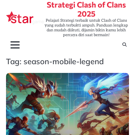
Strategi Clash of Clans
Skip
to
2025
content
Pelajari Strategi terbaik untuk Clash of Clans
yang sudah terbukti ampuh. Panduan lengkap
dan mudah diikuti, dijamin bikin kamu lebih
percaya diri saat bermain!
Tag:
season-mobile-legend