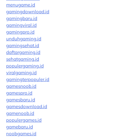
menugame.id
gamingdownload.id
gamingbaru.id
gamingviral.id
gamingpro.id
unduhgaming.id
gamingsehat.id
daftargaming.id
sehatgaming.id
populergaming.id
viralgaming.id
gamingterpopuler.id
gamesnoob.id
gamespro.id
gamesbaru.id
gamesdownload.id
gamenoob.id
populergames.id
gamebaru.id
noobgames.id