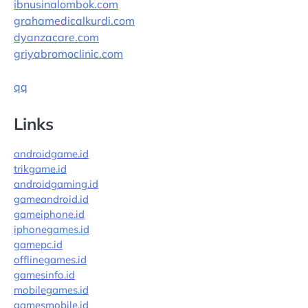
ibnusinalombok.com
grahamedicalkurdi.com
dyanzacare.com
griyabromoclinic.com
qq
Links
androidgame.id
trikgame.id
androidgaming.id
gameandroid.id
gameiphone.id
iphonegames.id
gamepc.id
offlinegames.id
gamesinfo.id
mobilegames.id
gamesmobile.id