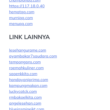
championqq.com
https://117.18.0.40
hematqq.com
murniqq.com
menuqq.com
LINK LAINNYA
lesehangurame.com
ayambakar7saudara.com
tempongpns.com
roemahkuliner.com
saoenkkito.com
handayaniprima.com
kampungmakan.com
luckycatck.com
rmbakoelkita.com
angelesehan.com
bluejasminejkt.com