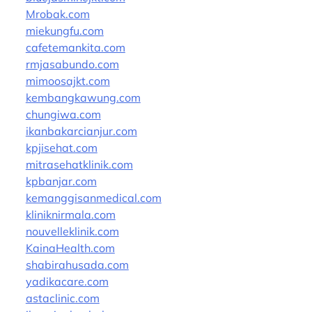
Mrobak.com
miekungfu.com
cafetemankita.com
rmjasabundo.com
mimoosajkt.com
kembangkawung.com
chungiwa.com
ikanbakarcianjur.com
kpjisehat.com
mitrasehatklinik.com
kpbanjar.com
kemanggisanmedical.com
kliniknirmala.com
nouvelleklinik.com
KainaHealth.com
shabirahusada.com
yadikacare.com
astaclinic.com