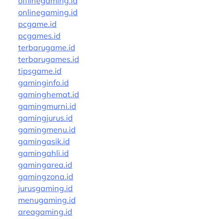
offlinegaming.id
onlinegaming.id
pcgame.id
pcgames.id
terbarugame.id
terbarugames.id
tipsgame.id
gaminginfo.id
gaminghemat.id
gamingmurni.id
gamingjurus.id
gamingmenu.id
gamingasik.id
gamingahli.id
gamingarea.id
gamingzona.id
jurusgaming.id
menugaming.id
areagaming.id