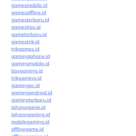
gamesmobile.id
gamesoffline.id
gamesterbaru.id
gamestips.id
gameterbaru.id
gamestrik.id
trikgames.id
gamingiphone.id
gamingmobile.id
tipsgaming.id
trikgaming.id
gamingpc.id
gamingandroid.id
gamingterbaru.id
iphonegame.id
iphonegaming.id
mobilegaming.id
offlinegame.id