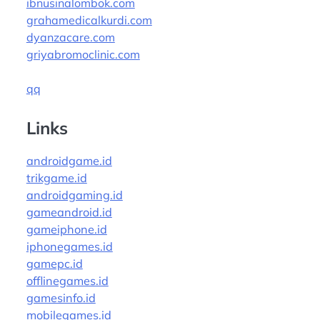
ibnusinalombok.com
grahamedicalkurdi.com
dyanzacare.com
griyabromoclinic.com
qq
Links
androidgame.id
trikgame.id
androidgaming.id
gameandroid.id
gameiphone.id
iphonegames.id
gamepc.id
offlinegames.id
gamesinfo.id
mobilegames.id