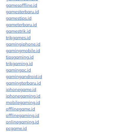
gamesoffline.id
gamesterbaru.id
gamestips.id
gameterbaru.id
gamestrik.id
trikgames.id
gamingiphone.id
gamingmobile.id
tipsgaming.id
trikgaming.id
gamingpc.id
gamingandroid.id
gamingterbaru.id
iphonegame.id
iphonegaming.id
mobilegaming.id
offlinegame.id
offlinegaming.id
onlinegaming.id
pcgame.id