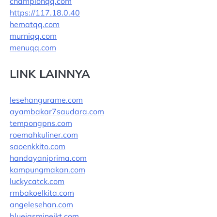
championqq.com
https://117.18.0.40
hematqq.com
murniqq.com
menuqq.com
LINK LAINNYA
lesehangurame.com
ayambakar7saudara.com
tempongpns.com
roemahkuliner.com
saoenkkito.com
handayaniprima.com
kampungmakan.com
luckycatck.com
rmbakoelkita.com
angelesehan.com
bluejasminejkt.com