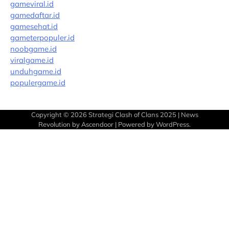
gameviral.id
gamedaftar.id
gamesehat.id
gameterpopuler.id
noobgame.id
viralgame.id
unduhgame.id
populergame.id
Copyright © 2026
Strategi Clash of Clans 2025
| News
Revolution by
Ascendoor
| Powered by
WordPress
.