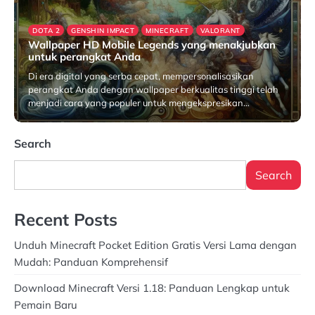
DOTA 2
GENSHIN IMPACT
MINECRAFT
VALORANT
Wallpaper HD Mobile Legends yang menakjubkan
untuk perangkat Anda
Di era digital yang serba cepat, mempersonalisasikan
perangkat Anda dengan wallpaper berkualitas tinggi telah
menjadi cara yang populer untuk mengekspresikan…
May 28, 2025
Search
Search
Recent Posts
Unduh Minecraft Pocket Edition Gratis Versi Lama dengan
Mudah: Panduan Komprehensif
Download Minecraft Versi 1.18: Panduan Lengkap untuk
Pemain Baru