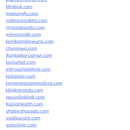
Mrobak.com
miekungfu.com
cafetemankita.com
rmjasabundo.com
mimoosajkt.com
kembangkawung.com
chungiwa.com
ikanbakarcianjur.com
kpjisehat.com
mitrasehatklinik.com
kpbanjar.com
kemanggisanmedical.com
kliniknirmala.com
nouvelleklinik.com
KainaHealth.com
shabirahusada.com
yadikacare.com
astaclinic.com