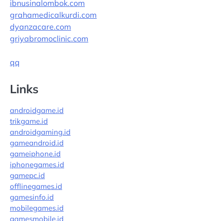
ibnusinalombok.com
grahamedicalkurdi.com
dyanzacare.com
griyabromoclinic.com
qq
Links
androidgame.id
trikgame.id
androidgaming.id
gameandroid.id
gameiphone.id
iphonegames.id
gamepc.id
offlinegames.id
gamesinfo.id
mobilegames.id
gamesmobile.id