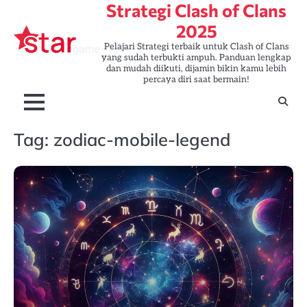
Strategi Clash of Clans
Skip
to
2025
content
Pelajari Strategi terbaik untuk Clash of Clans
yang sudah terbukti ampuh. Panduan lengkap
dan mudah diikuti, dijamin bikin kamu lebih
percaya diri saat bermain!
Tag:
zodiac-mobile-legend