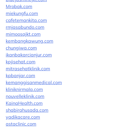
Mrobak.com
miekungfu.com
cafetemankita.com
rmjasabundo.com
mimoosajkt.com
kembangkawung.com
chungiwa.com
ikanbakarcianjur.com
kpjisehat.com
mitrasehatklinik.com
kpbanjar.com
kemanggisanmedical.com
kliniknirmala.com
nouvelleklinik.com
KainaHealth.com
shabirahusada.com
yadikacare.com
astaclinic.com