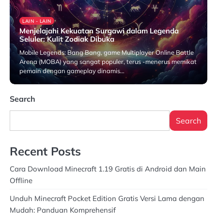
LAIN - LAIN
Menjelajahi Kekuatan Surgawi dalam Legenda
Seluler: Kulit Zodiak Dibuka
Mobile Legends: Bang Bang, game Multiplayer Online Battle
Arena (MOBA) yang sangat populer, terus -menerus memikat
pemain dengan gameplay dinamis…
June 18, 2025
Search
Search
Recent Posts
Cara Download Minecraft 1.19 Gratis di Android dan Main
Offline
Unduh Minecraft Pocket Edition Gratis Versi Lama dengan
Mudah: Panduan Komprehensif