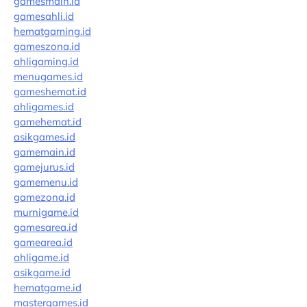
gamesmain.id
gamesahli.id
hematgaming.id
gameszona.id
ahligaming.id
menugames.id
gameshemat.id
ahligames.id
gamehemat.id
asikgames.id
gamemain.id
gamejurus.id
gamemenu.id
gamezona.id
murnigame.id
gamesarea.id
gamearea.id
ahligame.id
asikgame.id
hematgame.id
mastergames.id