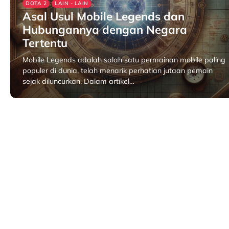
DOTA 2
LAIN - LAIN
Asal Usul Mobile Legends dan
Hubungannya dengan Negara
Tertentu
Mobile Legends adalah salah satu permainan mobile paling
populer di dunia, telah menarik perhatian jutaan pemain
sejak diluncurkan. Dalam artikel…
July 18, 2025