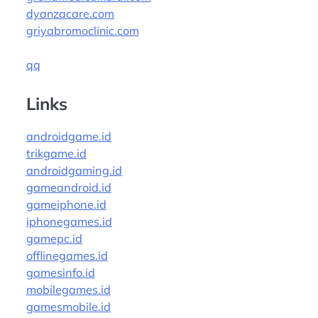
dyanzacare.com
griyabromoclinic.com
qq
Links
androidgame.id
trikgame.id
androidgaming.id
gameandroid.id
gameiphone.id
iphonegames.id
gamepc.id
offlinegames.id
gamesinfo.id
mobilegames.id
gamesmobile.id