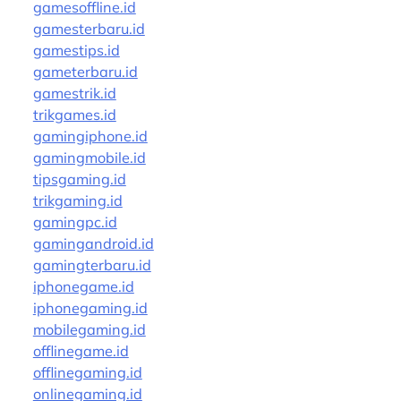
gamesoffline.id
gamesterbaru.id
gamestips.id
gameterbaru.id
gamestrik.id
trikgames.id
gamingiphone.id
gamingmobile.id
tipsgaming.id
trikgaming.id
gamingpc.id
gamingandroid.id
gamingterbaru.id
iphonegame.id
iphonegaming.id
mobilegaming.id
offlinegame.id
offlinegaming.id
onlinegaming.id