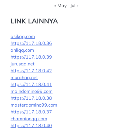
« May
Jul »
LINK LAINNYA
asikqq.com
https://117.18.0.36
ahliqq.com
https://117.18.0.39
jurusqq.net
https://117.18.0.42
murahqq.net
https://117.18.0.41
maindomino99.com
https://117.18.0.38
masterdomino99.com
https://117.18.0.37
championqq.com
https://117.18.0.40