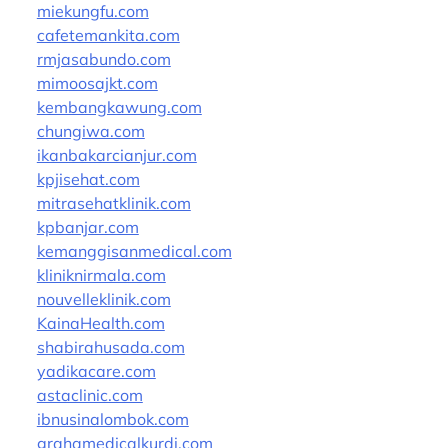
miekungfu.com
cafetemankita.com
rmjasabundo.com
mimoosajkt.com
kembangkawung.com
chungiwa.com
ikanbakarcianjur.com
kpjisehat.com
mitrasehatklinik.com
kpbanjar.com
kemanggisanmedical.com
kliniknirmala.com
nouvelleklinik.com
KainaHealth.com
shabirahusada.com
yadikacare.com
astaclinic.com
ibnusinalombok.com
grahamedicalkurdi.com