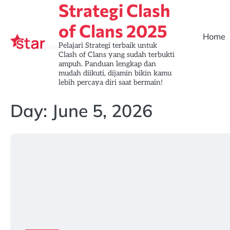
Strategi Clash
Skip
to
of Clans 2025
content
Home
Pelajari Strategi terbaik untuk
Clash of Clans yang sudah terbukti
ampuh. Panduan lengkap dan
mudah diikuti, dijamin bikin kamu
lebih percaya diri saat bermain!
Day:
June 5, 2026