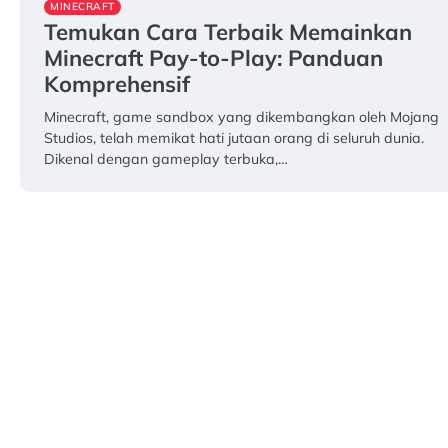
MINECRAFT
Temukan Cara Terbaik Memainkan
Minecraft Pay-to-Play: Panduan
Komprehensif
Minecraft, game sandbox yang dikembangkan oleh Mojang
Studios, telah memikat hati jutaan orang di seluruh dunia.
Dikenal dengan gameplay terbuka,…
June 5, 2026