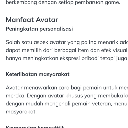
berkembang dengan setiap pembaruan game.
Manfaat Avatar
Peningkatan personalisasi
Salah satu aspek avatar yang paling menarik ad
dapat memilih dari berbagai item dan efek visua
hanya meningkatkan ekspresi pribadi tetapi ju
Keterlibatan masyarakat
Avatar menawarkan cara bagi pemain untuk men
mereka. Dengan avatar khusus yang membuka kun
dengan mudah mengenali pemain veteran, menu
masyarakat.
Keunggulan kompetitif