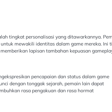
alah tingkat personalisasi yang ditawarkannya. Pe
l untuk mewakili identitas dalam game mereka. Ini t
ga memberikan lapisan tambahan kepuasan gameplay
gekspresikan pencapaian dan status dalam game
ci dengan tonggak sejarah, pemain lain dapat
mbuhkan rasa pengakuan dan rasa hormat