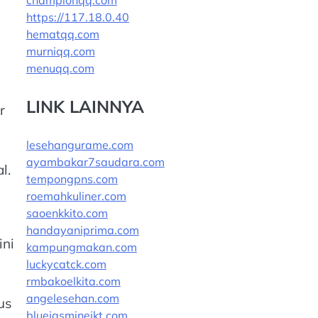
championqq.com
https://117.18.0.40
hematqq.com
murniqq.com
menuqq.com
LINK LAINNYA
r
lesehangurame.com
ayambakar7saudara.com
l.
tempongpns.com
roemahkuliner.com
saoenkkito.com
handayaniprima.com
ini
kampungmakan.com
luckycatck.com
rmbakoelkita.com
angelesehan.com
us
bluejasminejkt.com