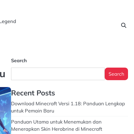
 Legend
Search
ru
Search
Recent Posts
Download Minecraft Versi 1.18: Panduan Lengkap
untuk Pemain Baru
Panduan Utama untuk Menemukan dan
Menerapkan Skin Herobrine di Minecraft