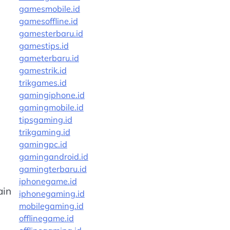
gamesmobile.id
gamesoffline.id
gamesterbaru.id
gamestips.id
gameterbaru.id
gamestrik.id
trikgames.id
gamingiphone.id
gamingmobile.id
tipsgaming.id
trikgaming.id
gamingpc.id
gamingandroid.id
gamingterbaru.id
iphonegame.id
ain
iphonegaming.id
mobilegaming.id
offlinegame.id