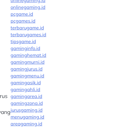
offlinegaming.id
onlinegaming.id
pcgame.id
pcgames.id
terbarugame.id
terbarugames.id
tipsgame.id
gaminginfo.id
gaminghemat.id
gamingmurni.id
gamingjurus.id
gamingmenu.id
gamingasik.id
gamingahli.id
rus
gamingarea.id
gamingzona.id
jurusgaming.id
yang
menugaming.id
areagaming.id