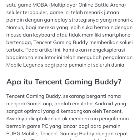
satu game MOBA (Multiplayer Online Battle Arena)
seluler terpopuler, game ini telah menarik jutaan
pemain dengan gameplay strategisnya yang menarik.
Namun, bagi mereka yang lebih suka bermain dengan
mouse dan keyboard atau tidak memiliki smartphone
bertenaga, Tencent Gaming Buddy memberikan solusi
terbaik. Pada artikel ini, kami akan mengeksplorasi
bagaimana emulator ini telah mengubah pengalaman
Mobile Legends bagi para pemain di seluruh dunia.
Apa itu Tencent Gaming Buddy?
Tencent Gaming Buddy, sekarang berganti nama
menjadi GameLoop, adalah emulator Android yang
sangat optimal yang dikembangkan oleh Tencent.
Awalnya diciptakan untuk memberikan pengalaman
bermain game PC yang lancar bagi para pemain
PUBG Mobile, Tencent Gaming Buddy dengan cepat