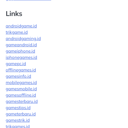
Links
androidgame.id
trikgame.id
androidgaming.id
gameandroid.id
gameiphone.id
iphonegames.id
gamepc.id
offlinegames.id
gamesinfo.id
mobilegames.id
gamesmobile.id
gamesoffline.id
gamesterbaru.id
gamestips.id
gameterbaru.id
gamestrik.id
trikgames.id