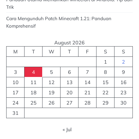
Trik
Cara Mengunduh Patch Minecraft 1.21: Panduan
Komprehensif
August 2026
M
T
W
T
F
S
S
1
2
3
4
5
6
7
8
9
10
11
12
13
14
15
16
17
18
19
20
21
22
23
24
25
26
27
28
29
30
31
« Jul