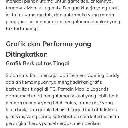
menjadi pilihan utama untuk game seluler lainnya,
termasuk Mobile Legends. Dengan kinerja yang kuat,
instalasi yang mudah, dan antarmuka yang ramah
pengguna, ini memberikan pengalaman emulasi yang
tak tertandingi.
Grafik dan Performa yang
Ditingkatkan
Grafik Berkualitas Tinggi
Salah satu fitur menonjol dari Tencent Gaming Buddy
adalah kemampuannya menghadirkan grafis
berkualitas tinggi di PC. Pemain Mobile Legends
dapat menikmati pengalaman visual yang lebih baik
dengan animasi yang lebih halus, frame rate yang
lebih baik, dan grafik definisi tinggi. Tingkat fidelitas
grafis ini, yang sering kali dibatasi oleh keterbatasan
perangkat keras ponsel cerdas, memberikan