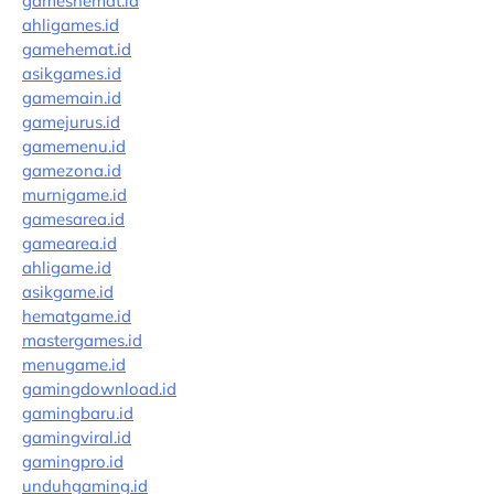
gameshemat.id
ahligames.id
gamehemat.id
asikgames.id
gamemain.id
gamejurus.id
gamemenu.id
gamezona.id
murnigame.id
gamesarea.id
gamearea.id
ahligame.id
asikgame.id
hematgame.id
mastergames.id
menugame.id
gamingdownload.id
gamingbaru.id
gamingviral.id
gamingpro.id
unduhgaming.id