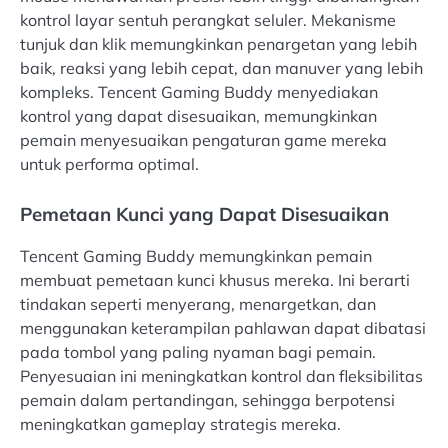
kontrol layar sentuh perangkat seluler. Mekanisme
tunjuk dan klik memungkinkan penargetan yang lebih
baik, reaksi yang lebih cepat, dan manuver yang lebih
kompleks. Tencent Gaming Buddy menyediakan
kontrol yang dapat disesuaikan, memungkinkan
pemain menyesuaikan pengaturan game mereka
untuk performa optimal.
Pemetaan Kunci yang Dapat Disesuaikan
Tencent Gaming Buddy memungkinkan pemain
membuat pemetaan kunci khusus mereka. Ini berarti
tindakan seperti menyerang, menargetkan, dan
menggunakan keterampilan pahlawan dapat dibatasi
pada tombol yang paling nyaman bagi pemain.
Penyesuaian ini meningkatkan kontrol dan fleksibilitas
pemain dalam pertandingan, sehingga berpotensi
meningkatkan gameplay strategis mereka.