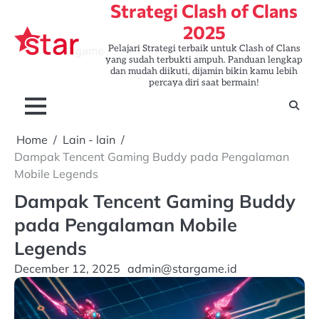
Strategi Clash of Clans
Skip
to
2025
content
Pelajari Strategi terbaik untuk Clash of Clans
yang sudah terbukti ampuh. Panduan lengkap
dan mudah diikuti, dijamin bikin kamu lebih
percaya diri saat bermain!
Home
Lain - lain
Dampak Tencent Gaming Buddy pada Pengalaman
Mobile Legends
Dampak Tencent Gaming Buddy
pada Pengalaman Mobile
Legends
December 12, 2025
admin@stargame.id