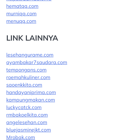
hematqq.com
murniqq.com
menuqq.com
LINK LAINNYA
lesehangurame.com
ayambakar7saudara.com
tempongpns.com
roemahkuliner.com
saoenkkito.com
handayaniprima.com
kampungmakan.com
luckycatck.com
rmbakoelkita.com
angelesehan.com
bluejasminejkt.com
Mrobak.com