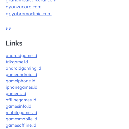
dyanzacare.com
griyabromoclinic.com
qq
Links
androidgame.id
trikgame.id
androidgaming.id
gameandroid.id
gameiphone.id
iphonegames.id
gamepc.id
offlinegames.id
gamesinfo.id
mobilegames.id
gamesmobile.id
gamesoffline.id