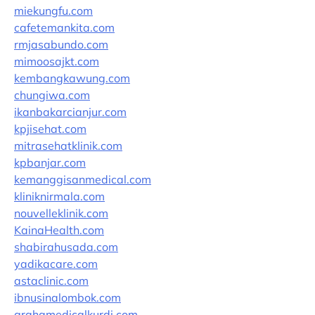
miekungfu.com
cafetemankita.com
rmjasabundo.com
mimoosajkt.com
kembangkawung.com
chungiwa.com
ikanbakarcianjur.com
kpjisehat.com
mitrasehatklinik.com
kpbanjar.com
kemanggisanmedical.com
kliniknirmala.com
nouvelleklinik.com
KainaHealth.com
shabirahusada.com
yadikacare.com
astaclinic.com
ibnusinalombok.com
grahamedicalkurdi.com