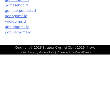
gamesehat.id
gameterpopuler.id
noobgame.id
viralgame.id
unduhgame.id
populergame.id
Copyright © 2026
Strategi Clash of Clans 2025
| News
Revolution by
Ascendoor
| Powered by
WordPress
.