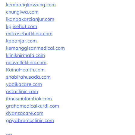
kembangkawung.com
chungiwa.com
ikanbakarcianjur.com
kpjisehat.com
mitrasehatklinik.com
kpbanjar.com
kemanggisanmedical.com
kliniknirmala.com
nouvelleklinik.com
KainaHealth.com
shabirahusada.com
yadikacare.com
astaclinic.com
ibnusinalombok.com
grahamedicalkurdi.com
dyanzacare.com
griyabromoclinic.com
qq