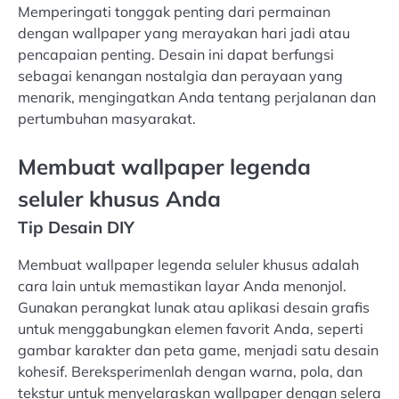
Memperingati tonggak penting dari permainan
dengan wallpaper yang merayakan hari jadi atau
pencapaian penting. Desain ini dapat berfungsi
sebagai kenangan nostalgia dan perayaan yang
menarik, mengingatkan Anda tentang perjalanan dan
pertumbuhan masyarakat.
Membuat wallpaper legenda
seluler khusus Anda
Tip Desain DIY
Membuat wallpaper legenda seluler khusus adalah
cara lain untuk memastikan layar Anda menonjol.
Gunakan perangkat lunak atau aplikasi desain grafis
untuk menggabungkan elemen favorit Anda, seperti
gambar karakter dan peta game, menjadi satu desain
kohesif. Bereksperimenlah dengan warna, pola, dan
tekstur untuk menyelaraskan wallpaper dengan selera