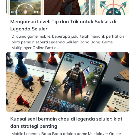
Menguasai Level: Tip dan Trik untuk Sukses di
Legenda Seluler
Di dunia game mobile, beberapa judul telah menarik perhatian
para pemain seperti Legenda Seluler: Bang Bang. Game
Multiplayer Online Battle…
Kuasai seni bermain chou di legenda seluler: kiat
dan strategi penting
Mobile Legends: Bang Bang adalah game Multiplayer Online