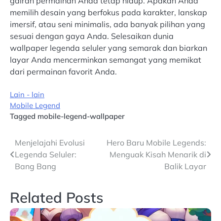
gairah permainan Anda tetap hidup. Apakah Anda
memilih desain yang berfokus pada karakter, lanskap
imersif, atau seni minimalis, ada banyak pilihan yang
sesuai dengan gaya Anda. Selesaikan dunia
wallpaper legenda seluler yang semarak dan biarkan
layar Anda mencerminkan semangat yang memikat
dari permainan favorit Anda.
Lain - lain
Mobile Legend
Tagged
mobile-legend-wallpaper
Post
Menjelajahi Evolusi
Hero Baru Mobile Legends:
Legenda Seluler:
Menguak Kisah Menarik di
navigation
Bang Bang
Balik Layar
Related Posts