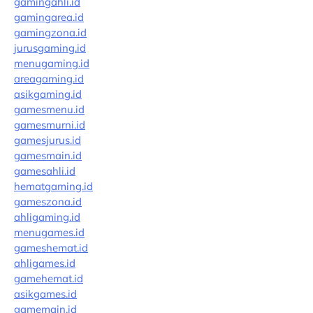
gamingahli.id
gamingarea.id
gamingzona.id
jurusgaming.id
menugaming.id
areagaming.id
asikgaming.id
gamesmenu.id
gamesmurni.id
gamesjurus.id
gamesmain.id
gamesahli.id
hematgaming.id
gameszona.id
ahligaming.id
menugames.id
gameshemat.id
ahligames.id
gamehemat.id
asikgames.id
gamemain.id