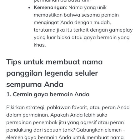
Kemenangan
: Nama yang unik
memastikan bahwa sesama pemain
mengingat Anda dengan mudah,
terutama jika itu terkait dengan gameplay
yang luar biasa atau gaya bermain yang
khas.
Tips untuk membuat nama
panggilan legenda seluler
sempurna Anda
1. Cermin gaya bermain Anda
Pikirkan strategi, pahlawan favorit, atau peran Anda
dalam permainan. Apakah Anda lebih suka
permainan penembak jitu yang agresif atau peran
pendukung dari sebuah tank? Gabungkan elemen -
elemen gaya bermain Anda untuk membuat nama