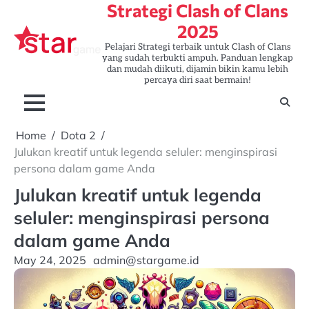
Strategi Clash of Clans
Skip
to
2025
content
Pelajari Strategi terbaik untuk Clash of Clans
yang sudah terbukti ampuh. Panduan lengkap
dan mudah diikuti, dijamin bikin kamu lebih
percaya diri saat bermain!
Home
Dota 2
Julukan kreatif untuk legenda seluler: menginspirasi
persona dalam game Anda
Julukan kreatif untuk legenda
seluler: menginspirasi persona
dalam game Anda
May 24, 2025
admin@stargame.id