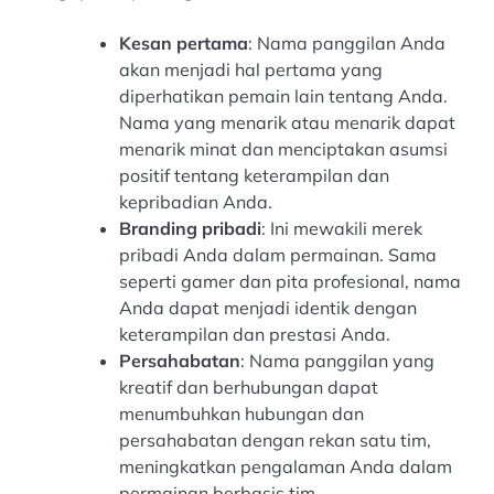
Kesan pertama
: Nama panggilan Anda
akan menjadi hal pertama yang
diperhatikan pemain lain tentang Anda.
Nama yang menarik atau menarik dapat
menarik minat dan menciptakan asumsi
positif tentang keterampilan dan
kepribadian Anda.
Branding pribadi
: Ini mewakili merek
pribadi Anda dalam permainan. Sama
seperti gamer dan pita profesional, nama
Anda dapat menjadi identik dengan
keterampilan dan prestasi Anda.
Persahabatan
: Nama panggilan yang
kreatif dan berhubungan dapat
menumbuhkan hubungan dan
persahabatan dengan rekan satu tim,
meningkatkan pengalaman Anda dalam
permainan berbasis tim.