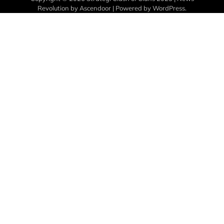
Revolution by
Ascendoor
| Powered by
WordPress
.