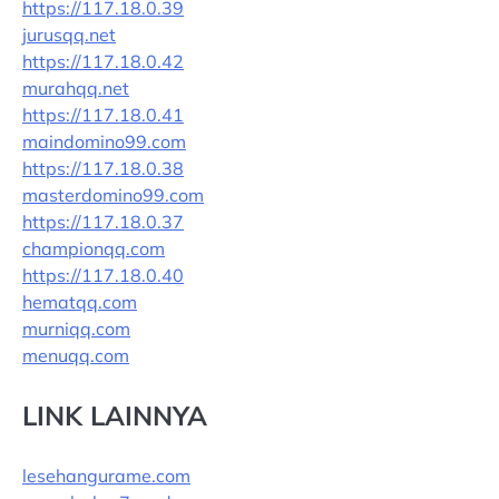
https://117.18.0.39
jurusqq.net
https://117.18.0.42
murahqq.net
https://117.18.0.41
maindomino99.com
https://117.18.0.38
masterdomino99.com
https://117.18.0.37
championqq.com
https://117.18.0.40
hematqq.com
murniqq.com
menuqq.com
LINK LAINNYA
lesehangurame.com