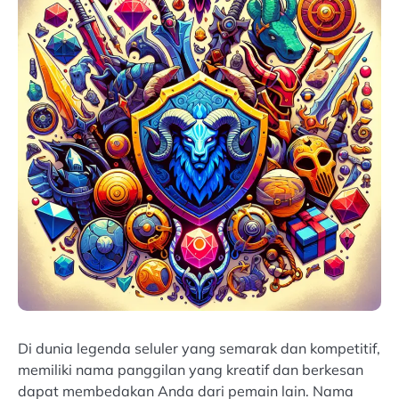
Di dunia legenda seluler yang semarak dan kompetitif,
memiliki nama panggilan yang kreatif dan berkesan
dapat membedakan Anda dari pemain lain. Nama