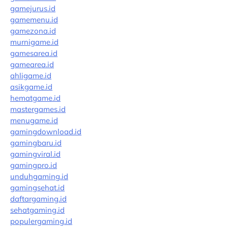
gamejurus.id
gamemenu.id
gamezona.id
murnigame.id
gamesarea.id
gamearea.id
ahligame.id
asikgame.id
hematgame.id
mastergames.id
menugame.id
gamingdownload.id
gamingbaru.id
gamingviral.id
gamingpro.id
unduhgaming.id
gamingsehat.id
daftargaming.id
sehatgaming.id
populergaming.id