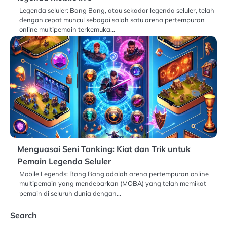
Legenda seluler: Bang Bang, atau sekadar legenda seluler, telah
dengan cepat muncul sebagai salah satu arena pertempuran
online multipemain terkemuka…
Menguasai Seni Tanking: Kiat dan Trik untuk
Pemain Legenda Seluler
Mobile Legends: Bang Bang adalah arena pertempuran online
multipemain yang mendebarkan (MOBA) yang telah memikat
pemain di seluruh dunia dengan…
Search