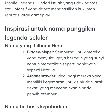
Mobile Legends. Hindari istilah yang tidak pantas
atau ofensif yang dapat menghasilkan hukuman
reputasi atau gameplay.
Inspirasi untuk nama panggilan
legenda seluler
Nama yang diilhami Hero
Bladewhisper
: Sempurna untuk mereka
yang menyukai gaya bermain yang sunyi
namun mematikan seperti pahlawan
seperti Natalia.
Arcanebrawler
: Ideal bagi mereka yang
memiliki kegemaran untuk sihir dan jarak
dekat, yang mencerminkan hibrida
penyihir/tempur.
Nama berbasis kepribadian