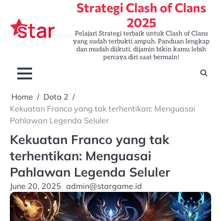
Strategi Clash of Clans
Skip
to
2025
content
Pelajari Strategi terbaik untuk Clash of Clans
yang sudah terbukti ampuh. Panduan lengkap
dan mudah diikuti, dijamin bikin kamu lebih
percaya diri saat bermain!
Home
Dota 2
Kekuatan Franco yang tak terhentikan: Menguasai
Pahlawan Legenda Seluler
Kekuatan Franco yang tak
terhentikan: Menguasai
Pahlawan Legenda Seluler
June 20, 2025
admin@stargame.id