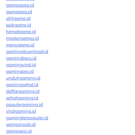
gamesarea.id
gamearea.id
ahligame.id
asikgame.id
hematgame.id
mastergames.id
menugame.id
gamingdownload.id
gamingbaru.id
gamingviral.id
gamingpro.id
unduhgaming.id
gamingsehat.id
daftargaming.id
sehatgaming.id
populergaming.id
viralgaming.id
gamingterpopuler.id
gamesnoob.id
gamespro.id