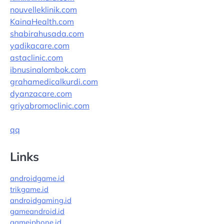
nouvelleklinik.com
KainaHealth.com
shabirahusada.com
yadikacare.com
astaclinic.com
ibnusinalombok.com
grahamedicalkurdi.com
dyanzacare.com
griyabromoclinic.com
qq
Links
androidgame.id
trikgame.id
androidgaming.id
gameandroid.id
gameiphone.id