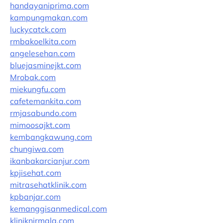
handayaniprima.com
kampungmakan.com
luckycatck.com
rmbakoelkita.com
angelesehan.com
bluejasminejkt.com
Mrobak.com
miekungfu.com
cafetemankita.com
rmjasabundo.com
mimoosajkt.com
kembangkawung.com
chungiwa.com
ikanbakarcianjur.com
kpjisehat.com
mitrasehatklinik.com
kpbanjar.com
kemanggisanmedical.com
kliniknirmala.com