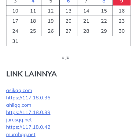
3
4
5
6
7
8
9
10
11
12
13
14
15
16
17
18
19
20
21
22
23
24
25
26
27
28
29
30
31
« Jul
LINK LAINNYA
asikqq.com
https://117.18.0.36
ahliqq.com
https://117.18.0.39
jurusqq.net
https://117.18.0.42
murahqq.net