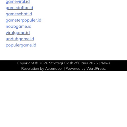
gameviral.id
gamedaftar.id
gamesehat.id
gameterpopuler.id
noobgame.id
viralgame.id
unduhgame.id
populergame.id
Copyright © 2026
Strategi Clash of Clans 2025
| News
Revolution by
Ascendoor
| Powered by
WordPress
.