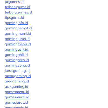
pcgames.id
terbarugame.id
terbarugames.id
tipsgame.id
gaminginfo.id
gaminghemat.id
gamingmurni.id
gamingjurus.id
gamingmenu.id
gamingasik.id
gamingahli.id
gamingarea.id
gamingzona.id
jurusgaming.id
menugaming.id
areagaming.id
asikgaming.id
gamesmenu.id
gamesmurni.id
gamesjurus.id
gamesmain.id