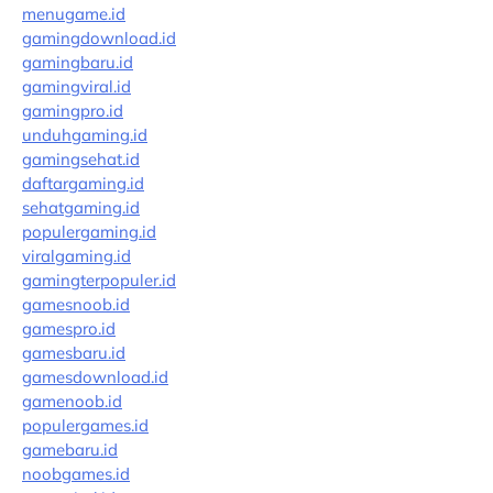
menugame.id
gamingdownload.id
gamingbaru.id
gamingviral.id
gamingpro.id
unduhgaming.id
gamingsehat.id
daftargaming.id
sehatgaming.id
populergaming.id
viralgaming.id
gamingterpopuler.id
gamesnoob.id
gamespro.id
gamesbaru.id
gamesdownload.id
gamenoob.id
populergames.id
gamebaru.id
noobgames.id