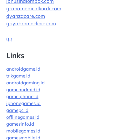
ibnusinalombok.com
grahamedicalkurdi.com
dyanzacare.com
griyabromoclinic.com
qq
Links
androidgame.id
trikgame.id
androidgaming.id
gameandroid.id
gameiphone.id
iphonegames.id
gamepc.id
offlinegames.id
gamesinfo.id
mobilegames.id
gamesmobile.id