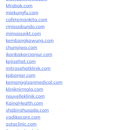
Mrobak.com
miekungfu.com
cafetemankita.com
rmjasabundo.com
mimoosajkt.com
kembangkawung.com
chungiwa.com
ikanbakarcianjur.com
kpjisehat.com
mitrasehatklinik.com
kpbanjar.com
kemanggisanmedical.com
kliniknirmala.com
nouvelleklinik.com
KainaHealth.com
shabirahusada.com
yadikacare.com
astaclinic.com