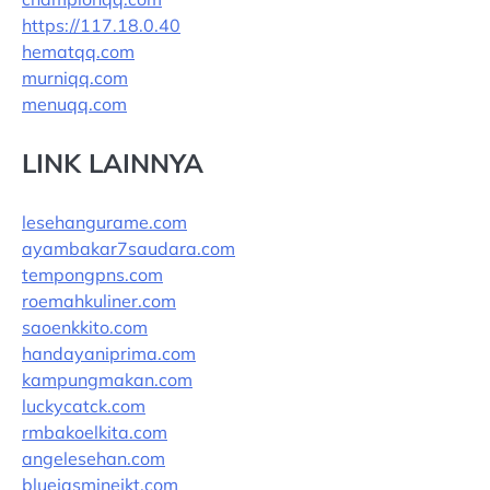
https://117.18.0.40
hematqq.com
murniqq.com
menuqq.com
LINK LAINNYA
lesehangurame.com
ayambakar7saudara.com
tempongpns.com
roemahkuliner.com
saoenkkito.com
handayaniprima.com
kampungmakan.com
luckycatck.com
rmbakoelkita.com
angelesehan.com
bluejasminejkt.com