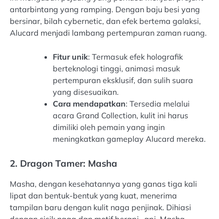
antarbintang yang ramping. Dengan baju besi yang
bersinar, bilah cybernetic, dan efek bertema galaksi,
Alucard menjadi lambang pertempuran zaman ruang.
Fitur unik
: Termasuk efek holografik
berteknologi tinggi, animasi masuk
pertempuran eksklusif, dan sulih suara
yang disesuaikan.
Cara mendapatkan
: Tersedia melalui
acara Grand Collection, kulit ini harus
dimiliki oleh pemain yang ingin
meningkatkan gameplay Alucard mereka.
2. Dragon Tamer: Masha
Masha, dengan kesehatannya yang ganas tiga kali
lipat dan bentuk-bentuk yang kuat, menerima
tampilan baru dengan kulit naga penjinak. Dihiasi
dengan sisik naga dan motif berapi -api, Masha