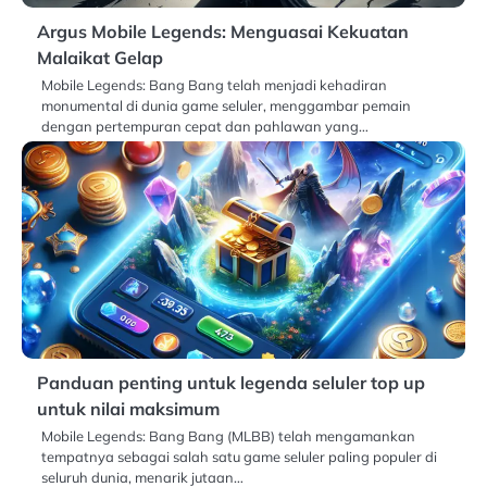
Argus Mobile Legends: Menguasai Kekuatan
Malaikat Gelap
Mobile Legends: Bang Bang telah menjadi kehadiran
monumental di dunia game seluler, menggambar pemain
dengan pertempuran cepat dan pahlawan yang…
Panduan penting untuk legenda seluler top up
untuk nilai maksimum
Mobile Legends: Bang Bang (MLBB) telah mengamankan
tempatnya sebagai salah satu game seluler paling populer di
seluruh dunia, menarik jutaan…