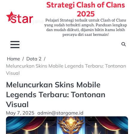
Strategi Clash of Clans
Skip
to
2025
content
Pelajari Strategi terbaik untuk Clash of Clans
yang sudah terbukti ampuh. Panduan lengkap
dan mudah diikuti, dijamin bikin kamu lebih
percaya diri saat bermain!
Home
Dota 2
Meluncurkan Skins Mobile Legends Terbaru: Tontonan
Visual
Meluncurkan Skins Mobile
Legends Terbaru: Tontonan
Visual
May 7, 2025
admin@stargame.id