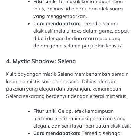
Fitur unik
: Termasuk kemampuan neon-
infus, animasi idle baru, dan efek suara
yang menggemparkan.
Cara mendapatkan
: Tersedia secara
eksklusif melalui toko dalam game, dapat
dibeli dengan berlian atau mata uang
dalam game selama penjualan khusus.
4. Mystic Shadow: Selena
Kulit bayangan mistik Selena membenamkan pemain
ke dunia mistisisme dan pesona. Dihiasi dengan
pakaian yang elegan dan bayangan, kemampuan
Selena sekarang berdenyut dengan energi misterius.
Fitur unik
: Gelap, efek kemampuan
bertema mistik, animasi penarikan yang
elegan, dan seni layar pemuatan eksklusif.
Cara mendapatkan
: Tersedia sebagai