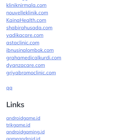
kliniknirmala.com
nouvelleklinik.com
KainaHealth.com
shabirahusada.com
yadikacare.com
astaclinic.com
ibnusinalombok.com
grahamedicalkurdi.com
dyanzacare.com
griyabromoclinic.com
qq
Links
androidgame.id
trikgame.id
androidgaming.id
gameandroid.id