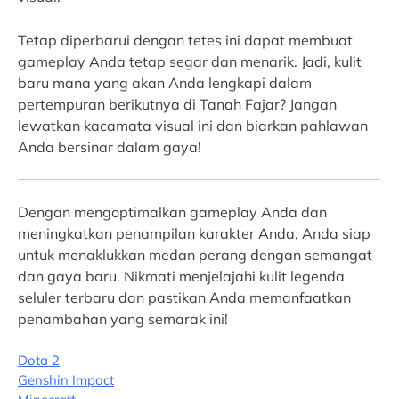
Tetap diperbarui dengan tetes ini dapat membuat
gameplay Anda tetap segar dan menarik. Jadi, kulit
baru mana yang akan Anda lengkapi dalam
pertempuran berikutnya di Tanah Fajar? Jangan
lewatkan kacamata visual ini dan biarkan pahlawan
Anda bersinar dalam gaya!
Dengan mengoptimalkan gameplay Anda dan
meningkatkan penampilan karakter Anda, Anda siap
untuk menaklukkan medan perang dengan semangat
dan gaya baru. Nikmati menjelajahi kulit legenda
seluler terbaru dan pastikan Anda memanfaatkan
penambahan yang semarak ini!
Dota 2
Genshin Impact