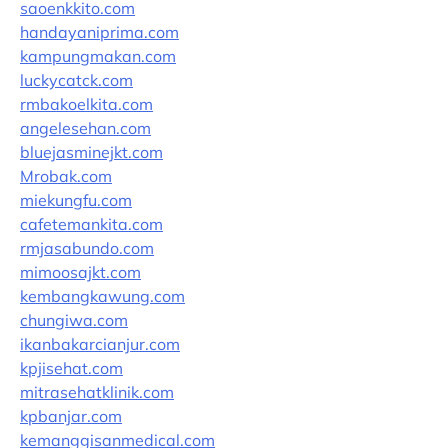
saoenkkito.com
handayaniprima.com
kampungmakan.com
luckycatck.com
rmbakoelkita.com
angelesehan.com
bluejasminejkt.com
Mrobak.com
miekungfu.com
cafetemankita.com
rmjasabundo.com
mimoosajkt.com
kembangkawung.com
chungiwa.com
ikanbakarcianjur.com
kpjisehat.com
mitrasehatklinik.com
kpbanjar.com
kemanggisanmedical.com