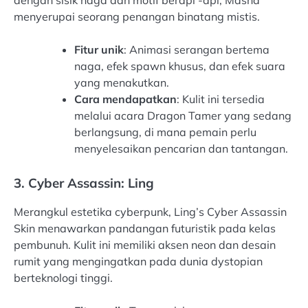
menyerupai seorang penangan binatang mistis.
Fitur unik
: Animasi serangan bertema
naga, efek spawn khusus, dan efek suara
yang menakutkan.
Cara mendapatkan
: Kulit ini tersedia
melalui acara Dragon Tamer yang sedang
berlangsung, di mana pemain perlu
menyelesaikan pencarian dan tantangan.
3. Cyber ​​Assassin: Ling
Merangkul estetika cyberpunk, Ling’s Cyber ​​Assassin
Skin menawarkan pandangan futuristik pada kelas
pembunuh. Kulit ini memiliki aksen neon dan desain
rumit yang mengingatkan pada dunia dystopian
berteknologi tinggi.