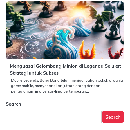
Menguasai Gelombang Minion di Legenda Seluler:
Strategi untuk Sukses
Mobile Legends: Bang Bang telah menjadi bahan pokok di dunia
game mobile, menyenangkan jutaan orang dengan
pengalaman lima versus-lima pertempuran…
Search
Search