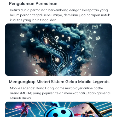
Pengalaman Permainan
Ketika dunia permainan berkembang dengan kecepatan yang
belum pernah terjadi sebelumnya, demikian juga harapan untuk
kualitas yang lebih tinggi dan…
Mengungkap Misteri Sistem Gelap Mobile Legends
Mobile Legends: Bang Bang, game multiplayer online battle
arena (MOBA) yang populer, telah memikat hati jutaan gamer di
seluruh dunia.…