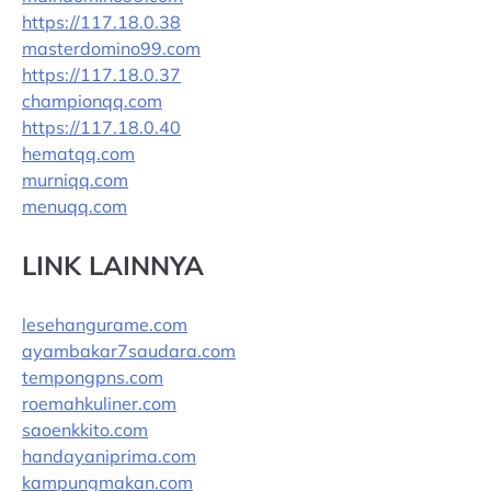
https://117.18.0.38
masterdomino99.com
https://117.18.0.37
championqq.com
https://117.18.0.40
hematqq.com
murniqq.com
menuqq.com
LINK LAINNYA
lesehangurame.com
ayambakar7saudara.com
tempongpns.com
roemahkuliner.com
saoenkkito.com
handayaniprima.com
kampungmakan.com