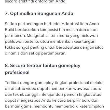
secara efektif di antara tim Anda.
7. Optimalkan Bangunan Anda
Setiap pertandingan berbeda. Adaptasi item Anda
Build berdasarkan komposisi tim musuh dan aliran
permainan. Mengetahui item mana yang melawan
pahlawan tertentu atau memberikan keuntungan
taktis sangat penting untuk beradaptasi dengan sifat
dinamis dari setiap pertempuran.
8. Secara teratur tonton gameplay
profesional
Terlibat dengan gameplay tingkat profesional melalui
aliran atau video dapat memberikan wawasan baru
dan teknik canggih. Belajar dari pemain tingkat atas
dapat mengekspos Anda ke cara berpikir baru dan
bermain game, membantu memperbaiki keterampilan