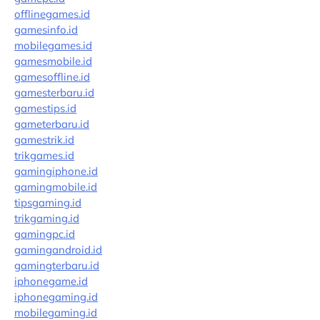
offlinegames.id
gamesinfo.id
mobilegames.id
gamesmobile.id
gamesoffline.id
gamesterbaru.id
gamestips.id
gameterbaru.id
gamestrik.id
trikgames.id
gamingiphone.id
gamingmobile.id
tipsgaming.id
trikgaming.id
gamingpc.id
gamingandroid.id
gamingterbaru.id
iphonegame.id
iphonegaming.id
mobilegaming.id