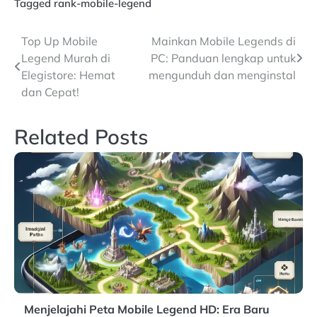
Tagged
rank-mobile-legend
Post
Top Up Mobile
Mainkan Mobile Legends di
Legend Murah di
PC: Panduan lengkap untuk
navigation
Elegistore: Hemat
mengunduh dan menginstal
dan Cepat!
Related Posts
Menjelajahi Peta Mobile Legend HD: Era Baru