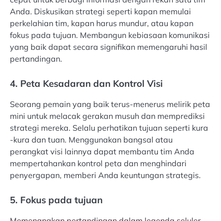
Anda. Diskusikan strategi seperti kapan memulai
perkelahian tim, kapan harus mundur, atau kapan
fokus pada tujuan. Membangun kebiasaan komunikasi
yang baik dapat secara signifikan memengaruhi hasil
pertandingan.
4. Peta Kesadaran dan Kontrol Visi
Seorang pemain yang baik terus-menerus melirik peta
mini untuk melacak gerakan musuh dan memprediksi
strategi mereka. Selalu perhatikan tujuan seperti kura
-kura dan tuan. Menggunakan bangsal atau
perangkat visi lainnya dapat membantu tim Anda
mempertahankan kontrol peta dan menghindari
penyergapan, memberi Anda keuntungan strategis.
5. Fokus pada tujuan
Memenangkan pertandingan dalam legenda seluler