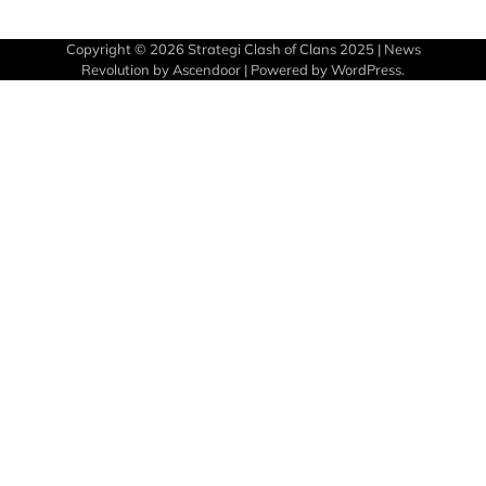
Copyright © 2026
Strategi Clash of Clans 2025
| News
Revolution by
Ascendoor
| Powered by
WordPress
.