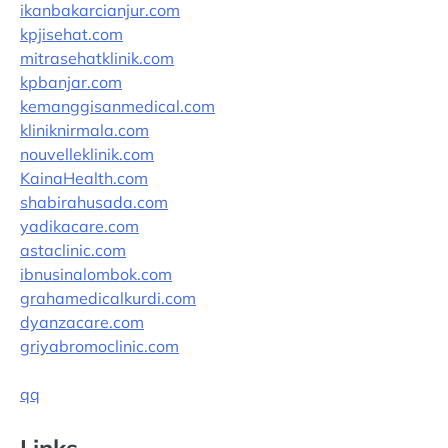
ikanbakarcianjur.com
kpjisehat.com
mitrasehatklinik.com
kpbanjar.com
kemanggisanmedical.com
kliniknirmala.com
nouvelleklinik.com
KainaHealth.com
shabirahusada.com
yadikacare.com
astaclinic.com
ibnusinalombok.com
grahamedicalkurdi.com
dyanzacare.com
griyabromoclinic.com
qq