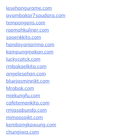
lesehangurame.com
ayambakar7saudara.com
tempongpns.com
roemahkuliner.com
saoenkkito.com
handayaniprima.com
kampungmakan.com
luckycatck.com
rmbakoelkita.com
angelesehan.com
bluejasminejkt.com
Mrobak.com
miekungfu.com
cafetemankita.com
rmjasabundo.com
mimoosajkt.com
kembangkawung.com
chungiwa.com