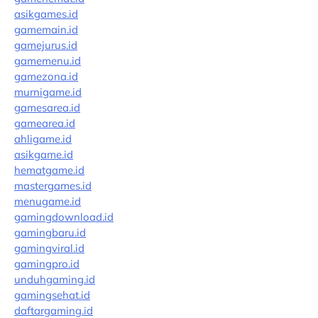
asikgames.id
gamemain.id
gamejurus.id
gamemenu.id
gamezona.id
murnigame.id
gamesarea.id
gamearea.id
ahligame.id
asikgame.id
hematgame.id
mastergames.id
menugame.id
gamingdownload.id
gamingbaru.id
gamingviral.id
gamingpro.id
unduhgaming.id
gamingsehat.id
daftargaming.id