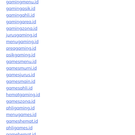
gamingmenu.id
gamingasik.id
gamingahli.id
gamingarea.id
gamingzona.id
jurusgaming.id
menugaming.id
areagaming.id
asikgaming.id
gamesmenu.id
gamesmurni.id
gamesjurus.id
gamesmain.id
gamesahli.id
hematgaming.id
gameszona.id
ahligaming.id
menugames.id
gameshemat.id
ahligames.id
gamehemat.id