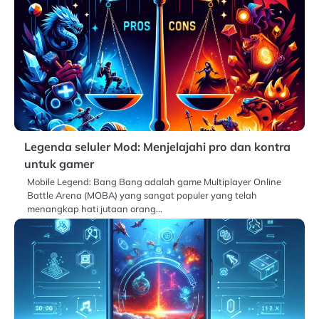
Legenda seluler Mod: Menjelajahi pro dan kontra
untuk gamer
Mobile Legend: Bang Bang adalah game Multiplayer Online
Battle Arena (MOBA) yang sangat populer yang telah
menangkap hati jutaan orang…