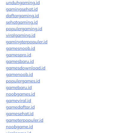
unduhgaming.id
gamingsehat.id
daftargaming.id
sehatgaming.id
populergaming.id
viralgaming.id
gamingterpopuler.id
gamesnoob.id
gamespro.id
gamesbaru.id
gamesdownload.id
gamenoob.id
populergames.id
gamebaru.id
noobgames.id
gameviral.id
gamedaftar.id
gamesehat.id
gameterpopuler.id
noobgame.id