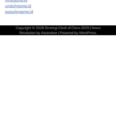
viralgame.id
unduhgame.id
populergame.id
Copyright © 2026
Strategi Clash of Clans 2025
| News
Revolution by
Ascendoor
| Powered by
WordPress
.