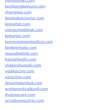
mimoosajkt.com
kembangkawung.com
chungiwa.com
ikanbakarcianjur.com
kpjisehat.com
mitrasehatklinik.com
kpbanjar.com
kemanggisanmedical.com
kliniknirmala.com
nouvelleklinik.com
KainaHealth.com
shabirahusada.com
yadikacare.com
astaclinic.com
ibnusinalombok.com
grahamedicalkurdi.com
dyanzacare.com
griyabromoclinic.com