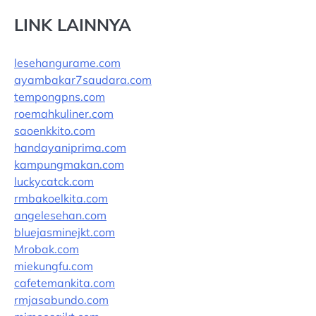
LINK LAINNYA
lesehangurame.com
ayambakar7saudara.com
tempongpns.com
roemahkuliner.com
saoenkkito.com
handayaniprima.com
kampungmakan.com
luckycatck.com
rmbakoelkita.com
angelesehan.com
bluejasminejkt.com
Mrobak.com
miekungfu.com
cafetemankita.com
rmjasabundo.com