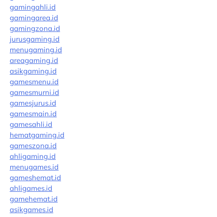
gamingahli.id
gamingarea.id
gamingzona.id
jurusgaming.id
menugaming.id
areagaming.id
asikgaming.id
gamesmenu.id
gamesmurni.id
gamesjurus.id
gamesmain.id
gamesahli.id
hematgaming.id
gameszona.id
ahligaming.id
menugames.id
gameshemat.id
ahligames.id
gamehemat.id
asikgames.id