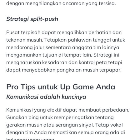
dengan menghilangkan ancaman yang tersisa.
Strategi split-push
Pusat terpisah dapat mengalihkan perhatian dan
tekanan musuh. Tetapkan pahlawan tunggal untuk
mendorong jalur sementara anggota tim lainnya
mengamankan tujuan di tempat lain. Strategi ini
mengharuskan kesadaran dan kontrol peta tetapi
dapat menyebabkan pangkalan musuh terpapar.
Pro Tips untuk Up Game Anda
Komunikasi adalah kuncinya
Komunikasi yang efektif dapat membuat perbedaan.
Gunakan ping untuk memperingatkan tentang
gerakan musuh atau serangan sinyal. Tetap vokal
dengan tim Anda memastikan semua orang ada di
halaman yang sama.