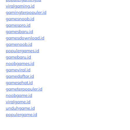
viralgaming.id
gamingterpopuler.id
gamesnoob.id
gamespro.id
gamesbaru.id
gamesdownload.id
gamenoob.id
populergames.id
gamebaru.id
noobgames.id
gameviral.id
gamedaftar.id
gamesehat.id
gameterpopuler.id
noobgame.id
viralgame.id
unduhgame.id
populergame.id