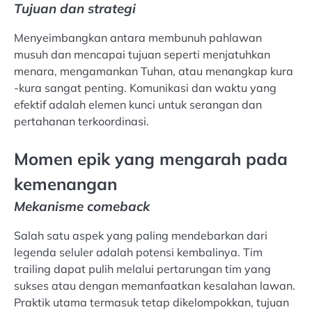
Tujuan dan strategi
Menyeimbangkan antara membunuh pahlawan
musuh dan mencapai tujuan seperti menjatuhkan
menara, mengamankan Tuhan, atau menangkap kura
-kura sangat penting. Komunikasi dan waktu yang
efektif adalah elemen kunci untuk serangan dan
pertahanan terkoordinasi.
Momen epik yang mengarah pada
kemenangan
Mekanisme comeback
Salah satu aspek yang paling mendebarkan dari
legenda seluler adalah potensi kembalinya. Tim
trailing dapat pulih melalui pertarungan tim yang
sukses atau dengan memanfaatkan kesalahan lawan.
Praktik utama termasuk tetap dikelompokkan, tujuan