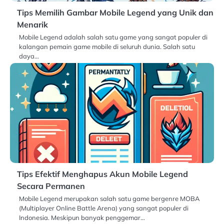
Tips Memilih Gambar Mobile Legend yang Unik dan
Menarik
Mobile Legend adalah salah satu game yang sangat populer di
kalangan pemain game mobile di seluruh dunia. Salah satu
daya…
Tips Efektif Menghapus Akun Mobile Legend
Secara Permanen
Mobile Legend merupakan salah satu game bergenre MOBA
(Multiplayer Online Battle Arena) yang sangat populer di
Indonesia. Meskipun banyak penggemar…