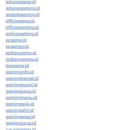
iphonegame.id
iphonegaming.id
mobilegaming.id
offlinegame.id
offlinegaming.id
onlinegaming.id
pcgame.id
pcgames.id
terbarugame.id
terbarugames.id
tipsgame.id
gaminginfo.id
gaminghemat.id
gamingmurni.id
gamingjurus.id
gamingmenu.id
gamingasik.id
gamingahli.id
gamingarea.id
gamingzona.id
jurusgaming.id