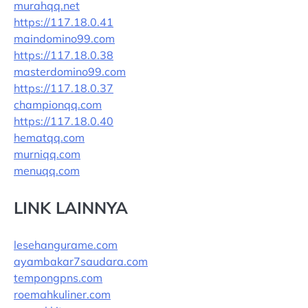
murahqq.net
https://117.18.0.41
maindomino99.com
https://117.18.0.38
masterdomino99.com
https://117.18.0.37
championqq.com
https://117.18.0.40
hematqq.com
murniqq.com
menuqq.com
LINK LAINNYA
lesehangurame.com
ayambakar7saudara.com
tempongpns.com
roemahkuliner.com