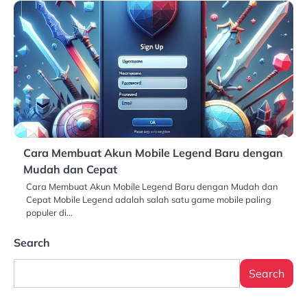
Cara Membuat Akun Mobile Legend Baru dengan
Mudah dan Cepat
Cara Membuat Akun Mobile Legend Baru dengan Mudah dan
Cepat Mobile Legend adalah salah satu game mobile paling
populer di…
Search
Search