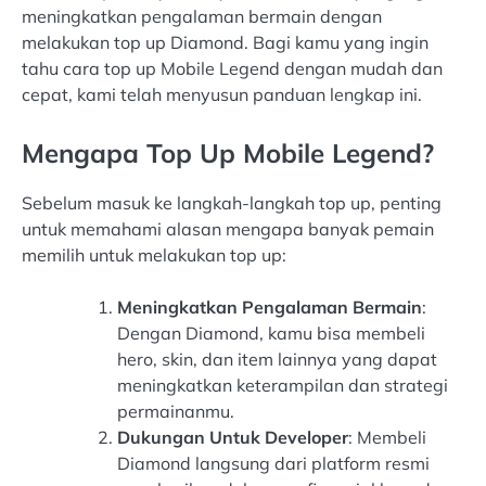
meningkatkan pengalaman bermain dengan
melakukan top up Diamond. Bagi kamu yang ingin
tahu cara top up Mobile Legend dengan mudah dan
cepat, kami telah menyusun panduan lengkap ini.
Mengapa Top Up Mobile Legend?
Sebelum masuk ke langkah-langkah top up, penting
untuk memahami alasan mengapa banyak pemain
memilih untuk melakukan top up:
Meningkatkan Pengalaman Bermain
:
Dengan Diamond, kamu bisa membeli
hero, skin, dan item lainnya yang dapat
meningkatkan keterampilan dan strategi
permainanmu.
Dukungan Untuk Developer
: Membeli
Diamond langsung dari platform resmi