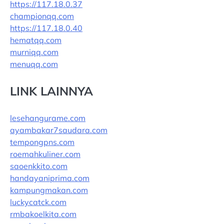
https://117.18.0.37
championqq.com
https://117.18.0.40
hematqq.com
murniqq.com
menuqq.com
LINK LAINNYA
lesehangurame.com
ayambakar7saudara.com
tempongpns.com
roemahkuliner.com
saoenkkito.com
handayaniprima.com
kampungmakan.com
luckycatck.com
rmbakoelkita.com