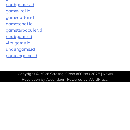
noobgames.id
gameviral.id
gamedaftar.id
gamesehat.id
gameterpopuler.id
noobgame.id
viralgame.id
unduhgame.id
populergame.id
Copyright © 2026
Strategi Clash of Clans 2025
| News
Revolution by
Ascendoor
| Powered by
WordPress
.