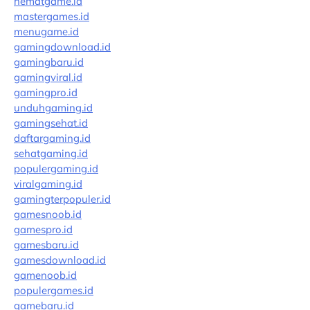
hematgame.id
mastergames.id
menugame.id
gamingdownload.id
gamingbaru.id
gamingviral.id
gamingpro.id
unduhgaming.id
gamingsehat.id
daftargaming.id
sehatgaming.id
populergaming.id
viralgaming.id
gamingterpopuler.id
gamesnoob.id
gamespro.id
gamesbaru.id
gamesdownload.id
gamenoob.id
populergames.id
gamebaru.id