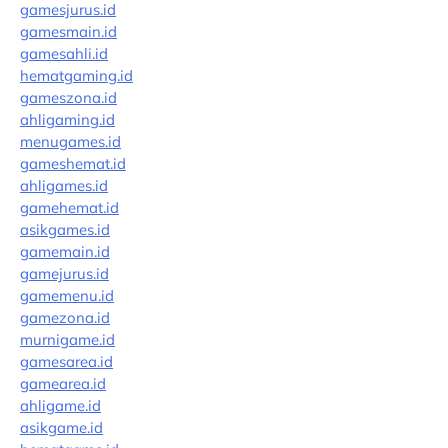
gamesjurus.id
gamesmain.id
gamesahli.id
hematgaming.id
gameszona.id
ahligaming.id
menugames.id
gameshemat.id
ahligames.id
gamehemat.id
asikgames.id
gamemain.id
gamejurus.id
gamemenu.id
gamezona.id
murnigame.id
gamesarea.id
gamearea.id
ahligame.id
asikgame.id