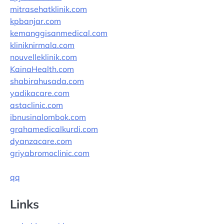
mitrasehatklinik.com
kpbanjar.com
kemanggisanmedical.com
kliniknirmala.com
nouvelleklinik.com
KainaHealth.com
shabirahusada.com
yadikacare.com
astaclinic.com
ibnusinalombok.com
grahamedicalkurdi.com
dyanzacare.com
griyabromoclinic.com
qq
Links