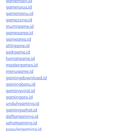
gamemain.id
gamejurus.id
gamemenu.id
gamezona.id
murnigame.id
gamesarea.id
gamearea.id
ahligame.id
asikgame.id
hematgame.id
mastergames.id
menugame.id
gamingdownload.id
gamingbaru.id
gamingviral.id
gamingpro.id
unduhgaming.id
gamingsehat.id
daftargaming.id
sehatgaming.id
populergaming.id