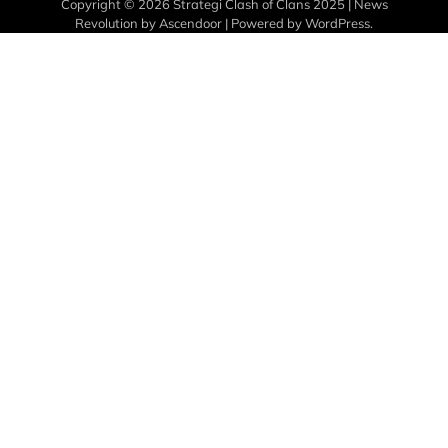
Copyright © 2026
Strategi Clash of Clans 2025
| News
Revolution by
Ascendoor
| Powered by
WordPress
.