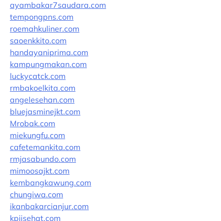
ayambakar7saudara.com
tempongpns.com
roemahkuliner.com
saoenkkito.com
handayaniprima.com
kampungmakan.com
luckycatck.com
rmbakoelkita.com
angelesehan.com
bluejasminejkt.com
Mrobak.com
miekungfu.com
cafetemankita.com
rmjasabundo.com
mimoosajkt.com
kembangkawung.com
chungiwa.com
ikanbakarcianjur.com
kpjisehat.com