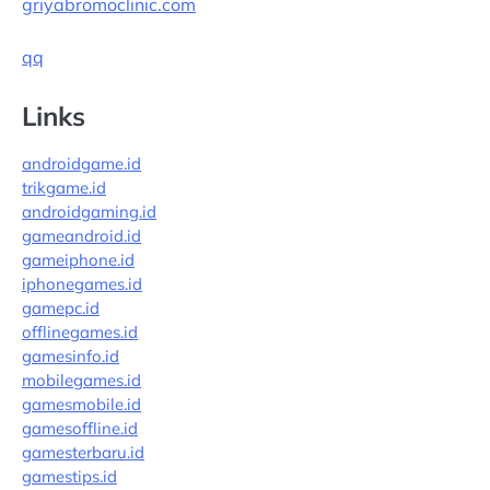
griyabromoclinic.com
qq
Links
androidgame.id
trikgame.id
androidgaming.id
gameandroid.id
gameiphone.id
iphonegames.id
gamepc.id
offlinegames.id
gamesinfo.id
mobilegames.id
gamesmobile.id
gamesoffline.id
gamesterbaru.id
gamestips.id