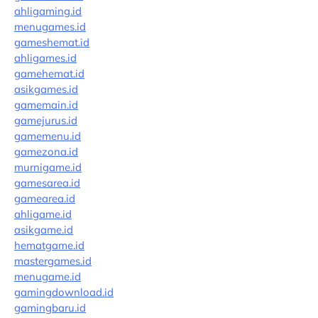
ahligaming.id
menugames.id
gameshemat.id
ahligames.id
gamehemat.id
asikgames.id
gamemain.id
gamejurus.id
gamemenu.id
gamezona.id
murnigame.id
gamesarea.id
gamearea.id
ahligame.id
asikgame.id
hematgame.id
mastergames.id
menugame.id
gamingdownload.id
gamingbaru.id