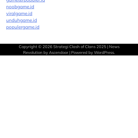
noobgame.id
viralgame.id
unduhgame.id
populergame.id
Copyright © 2026
Strategi Clash of Clans 2025
| News
Revolution by
Ascendoor
| Powered by
WordPress
.