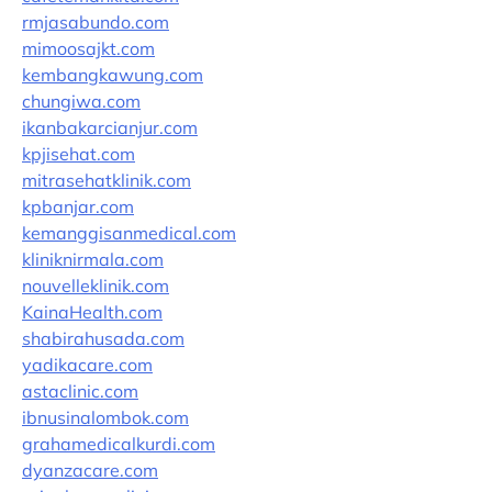
rmjasabundo.com
mimoosajkt.com
kembangkawung.com
chungiwa.com
ikanbakarcianjur.com
kpjisehat.com
mitrasehatklinik.com
kpbanjar.com
kemanggisanmedical.com
kliniknirmala.com
nouvelleklinik.com
KainaHealth.com
shabirahusada.com
yadikacare.com
astaclinic.com
ibnusinalombok.com
grahamedicalkurdi.com
dyanzacare.com