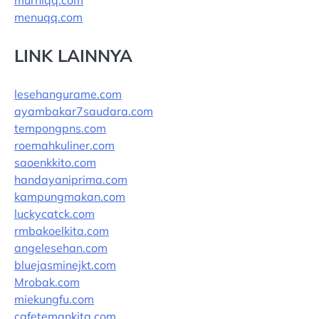
murniqq.com
menuqq.com
LINK LAINNYA
lesehangurame.com
ayambakar7saudara.com
tempongpns.com
roemahkuliner.com
saoenkkito.com
handayaniprima.com
kampungmakan.com
luckycatck.com
rmbakoelkita.com
angelesehan.com
bluejasminejkt.com
Mrobak.com
miekungfu.com
cafetemankita.com