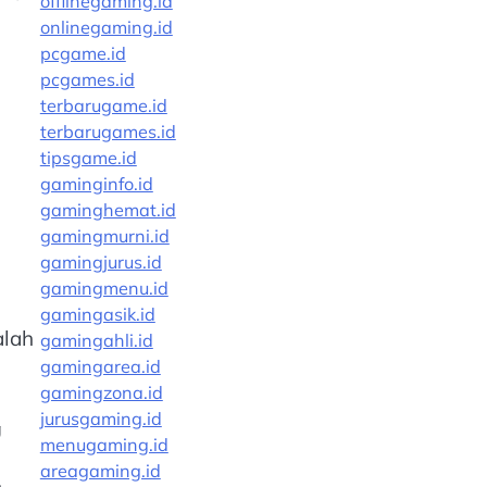
offlinegaming.id
onlinegaming.id
pcgame.id
pcgames.id
terbarugame.id
terbarugames.id
tipsgame.id
gaminginfo.id
gaminghemat.id
gamingmurni.id
gamingjurus.id
gamingmenu.id
gamingasik.id
alah
gamingahli.id
gamingarea.id
gamingzona.id
jurusgaming.id
g
menugaming.id
areagaming.id
.