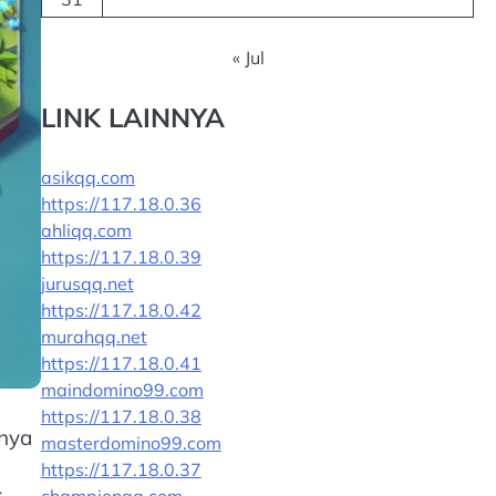
« Jul
LINK LAINNYA
asikqq.com
https://117.18.0.36
ahliqq.com
https://117.18.0.39
jurusqq.net
https://117.18.0.42
murahqq.net
https://117.18.0.41
maindomino99.com
https://117.18.0.38
ynya
masterdomino99.com
https://117.18.0.37