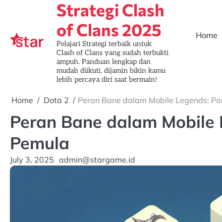
Strategi Clash
Skip
to
of Clans 2025
content
Home
Pelajari Strategi terbaik untuk
Clash of Clans yang sudah terbukti
ampuh. Panduan lengkap dan
mudah diikuti, dijamin bikin kamu
lebih percaya diri saat bermain!
Home
Dota 2
Peran Bane dalam Mobile Legends: P
Peran Bane dalam Mobile 
Pemula
July 3, 2025
admin@stargame.id