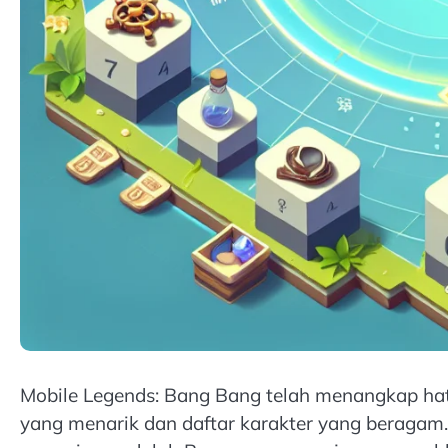
Mobile Legends: Bang Bang telah menangkap hat
yang menarik dan daftar karakter yang beragam.