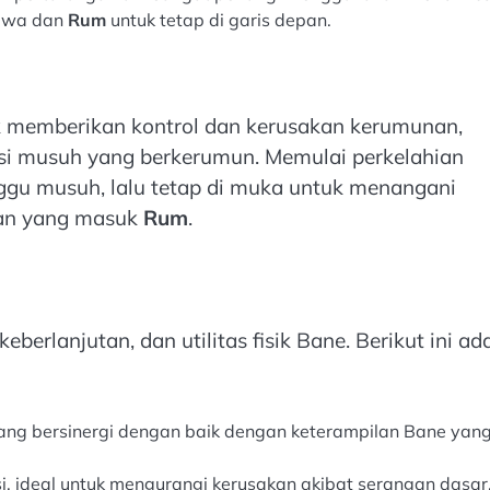
awa dan
Rum
untuk tetap di garis depan.
k memberikan kontrol dan kerusakan kerumunan,
si musuh yang berkerumun. Memulai perkelahian
u musuh, lalu tetap di muka untuk menangani
gan yang masuk
Rum
.
berlanjutan, dan utilitas fisik Bane. Berikut ini ad
ng bersinergi dengan baik dengan keterampilan Bane yan
, ideal untuk mengurangi kerusakan akibat serangan dasar