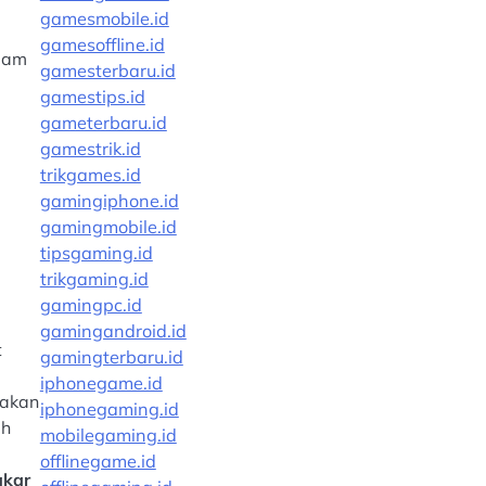
gamesmobile.id
gamesoffline.id
lam
gamesterbaru.id
gamestips.id
gameterbaru.id
gamestrik.id
trikgames.id
gamingiphone.id
gamingmobile.id
tipsgaming.id
trikgaming.id
gamingpc.id
gamingandroid.id
t
gamingterbaru.id
iphonegame.id
nakan
iphonegaming.id
uh
mobilegaming.id
offlinegame.id
akar