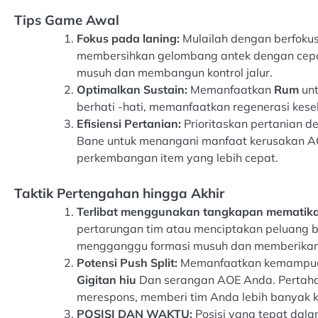
Tips Game Awal
Fokus pada laning:
Mulailah dengan berfoku
membersihkan gelombang antek dengan ce
musuh dan membangun kontrol jalur.
Optimalkan Sustain:
Memanfaatkan
Rum
unt
berhati -hati, memanfaatkan regenerasi keseh
Efisiensi Pertanian:
Prioritaskan pertanian 
Bane untuk menangani manfaat kerusakan AOE
perkembangan item yang lebih cepat.
Taktik Pertengahan hingga Akhir
Terlibat menggunakan tangkapan mematika
pertarungan tim atau menciptakan peluang ba
mengganggu formasi musuh dan memberikan 
Potensi Push Split:
Memanfaatkan kemampuan
Gigitan hiu
Dan serangan AOE Anda. Pertaha
merespons, memberi tim Anda lebih banyak 
POSISI DAN WAKTU:
Posisi yang tepat dal