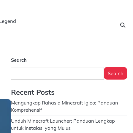
 Legend
Search
Search
Recent Posts
Mengungkap Rahasia Minecraft Igloo: Panduan
Komprehensif
Unduh Minecraft Launcher: Panduan Lengkap
untuk Instalasi yang Mulus