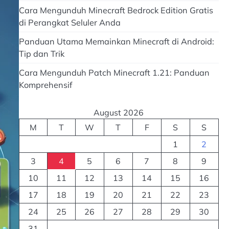
Cara Mengunduh Minecraft Bedrock Edition Gratis
di Perangkat Seluler Anda
Panduan Utama Memainkan Minecraft di Android:
Tip dan Trik
Cara Mengunduh Patch Minecraft 1.21: Panduan
Komprehensif
August 2026
M
T
W
T
F
S
S
1
2
3
4
5
6
7
8
9
10
11
12
13
14
15
16
17
18
19
20
21
22
23
24
25
26
27
28
29
30
31