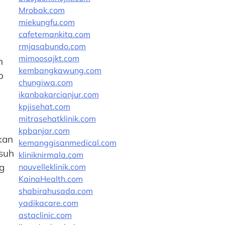
Mrobak.com
miekungfu.com
cafetemankita.com
rmjasabundo.com
mimoosajkt.com
n
kembangkawung.com
o
chungiwa.com
ikanbakarcianjur.com
kpjisehat.com
mitrasehatklinik.com
kpbanjar.com
kan
kemanggisanmedical.com
suh
kliniknirmala.com
g
nouvelleklinik.com
KainaHealth.com
shabirahusada.com
yadikacare.com
astaclinic.com